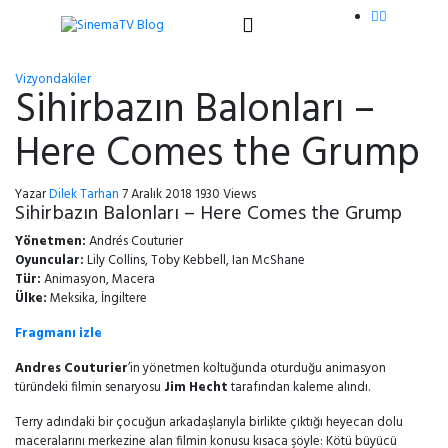
Vizyondakiler
Sihirbazın Balonları –
Here Comes the Grump
Yazar
Dilek Tarhan
7 Aralık 2018
1930 Views
Sihirbazın Balonları – Here Comes the Grump
Yönetmen:
Andrés Couturier
Oyuncular:
Lily Collins, Toby Kebbell, Ian McShane
Tür:
Animasyon, Macera
Ülke:
Meksika, İngiltere
Fragmanı izle
Andres Couturier
’in yönetmen koltuğunda oturduğu animasyon
türündeki filmin senaryosu
Jim Hecht
tarafından kaleme alındı.
Terry adındaki bir çocuğun arkadaşlarıyla birlikte çıktığı heyecan dolu
maceralarını merkezine alan filmin konusu kısaca şöyle: Kötü büyücü