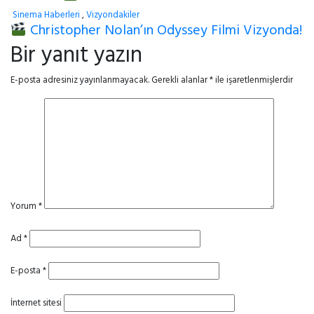
Sinema Haberleri
,
Vizyondakiler
Christopher Nolan’ın Odyssey Filmi Vizyonda!
Bir yanıt yazın
E-posta adresiniz yayınlanmayacak.
Gerekli alanlar
*
ile işaretlenmişlerdir
Yorum
*
Ad
*
E-posta
*
İnternet sitesi