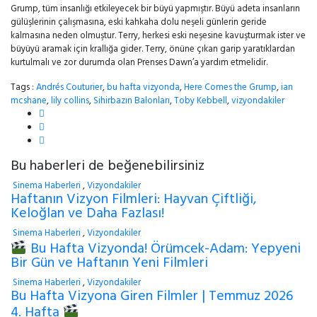
Grump, tüm insanlığı etkileyecek bir büyü yapmıştır. Büyü adeta insanların
gülüşlerinin çalışmasına, eski kahkaha dolu neşeli günlerin geride
kalmasına neden olmuştur. Terry, herkesi eski neşesine kavuşturmak ister ve
büyüyü aramak için krallığa gider. Terry, önüne çıkan garip yaratıklardan
kurtulmalı ve zor durumda olan Prenses Dawn’a yardım etmelidir.
Tags :
Andrés Couturier
,
bu hafta vizyonda
,
Here Comes the Grump
,
ian
mcshane
,
lily collins
,
Sihirbazın Balonları
,
Toby Kebbell
,
vizyondakiler
Bu haberleri de beğenebilirsiniz
Sinema Haberleri
,
Vizyondakiler
Haftanın Vizyon Filmleri: Hayvan Çiftliği,
Keloğlan ve Daha Fazlası!
Sinema Haberleri
,
Vizyondakiler
Bu Hafta Vizyonda! Örümcek-Adam: Yepyeni
Bir Gün ve Haftanın Yeni Filmleri
Sinema Haberleri
,
Vizyondakiler
Bu Hafta Vizyona Giren Filmler | Temmuz 2026
4. Hafta