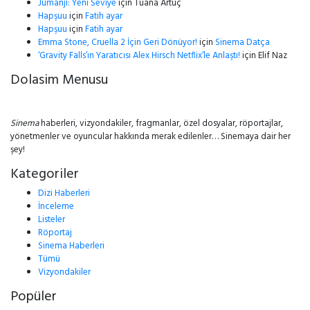
Jumanji: Yeni Seviye
için
Tuana Artuç
Hapşuu
için
Fatih ayar
Hapşuu
için
Fatih ayar
Emma Stone, Cruella 2 İçin Geri Dönüyor!
için
Sinema Datça
‘Gravity Falls’ın Yaratıcısı Alex Hirsch Netflix’le Anlaştı!
için
Elif Naz
Dolasim Menusu
Sinema
haberleri, vizyondakiler, fragmanlar, özel dosyalar, röportajlar,
yönetmenler ve oyuncular hakkında merak edilenler… Sinemaya dair her
şey!
Kategoriler
Dizi Haberleri
İnceleme
Listeler
Röportaj
Sinema Haberleri
Tümü
Vizyondakiler
Popüler