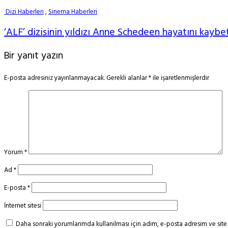
Dizi Haberleri
,
Sinema Haberleri
‘ALF’ dizisinin yıldızı Anne Schedeen hayatını kaybet
Bir yanıt yazın
E-posta adresiniz yayınlanmayacak.
Gerekli alanlar
*
ile işaretlenmişlerdir
Yorum
*
Ad
*
E-posta
*
İnternet sitesi
Daha sonraki yorumlarımda kullanılması için adım, e-posta adresim ve site 