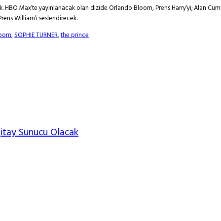
cek. HBO Max’te yayınlanacak olan dizide Orlando Bloom, Prens Harry’yi; Alan Cum
ens William’ı seslendirecek.
loom
,
SOPHIE TURNER
,
the prince
gitay Sunucu Olacak