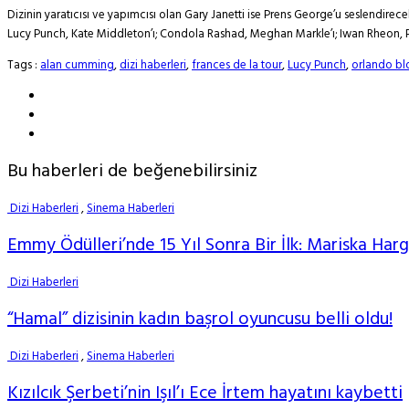
Dizinin yaratıcısı ve yapımcısı olan Gary Janetti ise Prens George’u seslendire
Lucy Punch, Kate Middleton’ı; Condola Rashad, Meghan Markle’ı; Iwan Rheon, Pr
Tags :
alan cumming
,
dizi haberleri
,
frances de la tour
,
Lucy Punch
,
orlando b
Bu haberleri de beğenebilirsiniz
Dizi Haberleri
,
Sinema Haberleri
Emmy Ödülleri’nde 15 Yıl Sonra Bir İlk: Mariska Har
Dizi Haberleri
“Hamal” dizisinin kadın başrol oyuncusu belli oldu!
Dizi Haberleri
,
Sinema Haberleri
Kızılcık Şerbeti’nin Işıl’ı Ece İrtem hayatını kaybetti