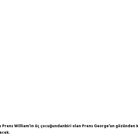
e Prens William’ın üç çocuğundanbiri olan Prens George’un gözünden kr
ecek.