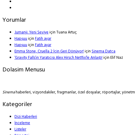
Yorumlar
Jumanji: Yeni Seviye
için
Tuana Artuç
Hapşuu
için
Fatih ayar
Hapşuu
için
Fatih ayar
Emma Stone, Cruella 2 İçin Geri Dönüyor!
için
Sinema Datça
‘Gravity Falls’ın Yaratıcısı Alex Hirsch Netflix’le Anlaştı!
için
Elif Naz
Dolasim Menusu
Sinema
haberleri, vizyondakiler, fragmanlar, özel dosyalar, röportajlar, yöne
Kategoriler
Dizi Haberleri
İnceleme
Listeler