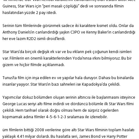
Guiness, Star Wars için “peri masalı çöplüğü” dedi ve sonrasında filmin
hasılatından yüzde 2 pay istedi.
Serinin tüm filmlerinde görünmek sadece iki karaktere kısmet oldu. Onlar da
Anthony Daniels’ın canlandırdığı şaşkın C3PO ve Kenny Baker’ın canlandırdığı
her eve lazım R2D2 isimli droid’lerdi.
Star Wars’da birçok değişik ırk var ve bu ırkların pek çoğunun kendi isimleri
var. Filmlerin en önemli karakterlerinden Yoda’nınsa ırkını bilmiyoruz. Bu bir
gizem ve hiçbir filmde açıklanmadı.
Tunus’ta film için inşa edilen ev ve yapılar hala duruyor. Dahası bu binalarda
insanlar yaşıyor. Star Wars’ın bazı sahneleri ise Kapadokya’da çekildi.
Yapımcılar dokuz bölümden oluşan serinin altıncısı ile başlanmasını isteyince
George Lucas seriyi altı filme indirdi ve dördüncü bölümle ilk Star Wars filmi
çekildi. Hem tarihsel olarak doğru olması hem de sürpriz ögelerden
kopmamak adına filmler 4-5-6-1-2-3 sıralaması ile izlenebilir.
üm filmlerin bittiği 2008 verilerine göre altı Star Wars filminin toplam hasılatı
yaklaşık 4.41 milyar dolardı. Bu hasılatla seri, James Bond ve Harry Potter