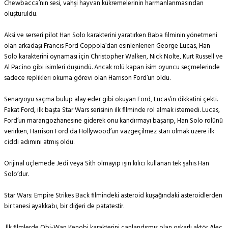
Chewbacca’nın sesi, vahşi hayvan kükremelerinin harmanlanmasından
oluşturuldu.
Aksi ve serseri pilot Han Solo karakterini yaratırken Baba filminin yönetmeni
olan arkadaşı Francis Ford Coppola’dan esinlenlenen George Lucas, Han
Solo karakterini oynaması için Christopher Walken, Nick Nolte, Kurt Russell ve
Al Pacino gibi isimleri düşündü. Ancak rolü kapan isim oyuncu seçmelerinde
sadece replikleri okuma görevi olan Harrison Ford’un oldu.
Senaryoyu saçma bulup alay eder gibi okuyan Ford, Lucas’ın dikkatini çekti.
Fakat Ford, ilk başta Star Wars serisinin ilk filminde rol almak istemedi. Lucas,
Ford’un marangozhanesine giderek onu kandırmayı başarıp, Han Solo rolünü
verirken, Harrison Ford da Hollywood’un vazgeçilmez starı olmak üzere ilk
ciddi adımını atmış oldu.
Orijinal üçlemede Jedi veya Sith olmayıp ışın kılıcı kullanan tek şahıs Han
Solo’dur.
Star Wars: Empire Strikes Back filmindeki asteroid kuşağındaki asteroidlerden
bir tanesi ayakkabı, bir diğeri de patatestir.
İlk filmlerde Obi-Wan Kenobi karakterini canlandırmış olan oskarlı aktör Alec