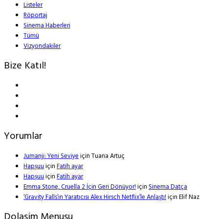
Listeler
Röportaj
Sinema Haberleri
Tümü
Vizyondakiler
Bize Katıl!
Yorumlar
Jumanji: Yeni Seviye
için
Tuana Artuç
Hapşuu
için
Fatih ayar
Hapşuu
için
Fatih ayar
Emma Stone, Cruella 2 İçin Geri Dönüyor!
için
Sinema Datça
‘Gravity Falls’ın Yaratıcısı Alex Hirsch Netflix’le Anlaştı!
için
Elif Naz
Dolasim Menusu