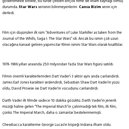
gösterilmekle birlikte, bu türde çekilen birçok filme de ilham kaynağı olmuş
durumda.
Star Wars
serisinin bilinmeyenlerini
Cansu Bizim
senin için
derledi.
Film için düşünülen ilk isim “Adventures of Luke Starkiller as taken from the
Journal of the Whills, Saga I: The Star Wars” idi. Ancak bu ismin çok uzun
olacağına kanaat getiren yapımcılar filmin ismini Star Wars olarak kısalttılar.
1978-1986 yılları arasında 250 milyondan fazla Star Wars figürü satıldı.
Filmin önemli karakterlerinden Dart Vader’ı 3 aktör aynı anda canlandırdı.
James Earl Jones karakteri seslendirdi, Sebastian Shaw Dart Vader’ın yüzü
oldu, David Prowse ise Dart Vader’ın vücudunu canlandırdı.
Darth Vader ilk filmde sadece 10 dakika gözüktü. Darth Vader’ın jenerik
müziği haline gelen “The Imperial March”ın çalınmadığı tek film, ilk film,
çünkü The Imperial March, daha o zamanlar bestelenmemişti.
Chewbacca karakterine George Lucas’ın köpeği Indiana ilham oldu.