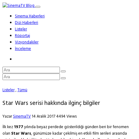
Sinema Haberleri
Dizi Haberleri
Listeler
Röportaj
Vizyondakiler
İnceleme
Listeler
,
Tümü
Star Wars serisi hakkında ilginç bilgiler
Yazar
SinemaTV
14 Aralık 2017
4494 Views
İlk kez
1977
yılında beyaz perdede gösterildiği günden beri bir fenomen
olan
Star Wars
, günümüze kadar çekilmiş en etkili film serileri arasında