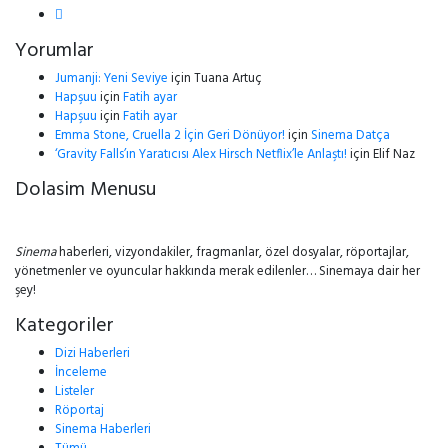
Yorumlar
Jumanji: Yeni Seviye
için
Tuana Artuç
Hapşuu
için
Fatih ayar
Hapşuu
için
Fatih ayar
Emma Stone, Cruella 2 İçin Geri Dönüyor!
için
Sinema Datça
‘Gravity Falls’ın Yaratıcısı Alex Hirsch Netflix’le Anlaştı!
için
Elif Naz
Dolasim Menusu
Sinema
haberleri, vizyondakiler, fragmanlar, özel dosyalar, röportajlar,
yönetmenler ve oyuncular hakkında merak edilenler… Sinemaya dair her
şey!
Kategoriler
Dizi Haberleri
İnceleme
Listeler
Röportaj
Sinema Haberleri