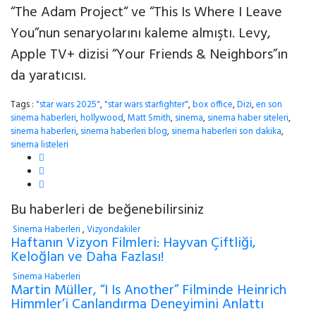
“The Adam Project“ ve “This Is Where I Leave
You”nun senaryolarını kaleme almıştı. Levy,
Apple TV+ dizisi “Your Friends & Neighbors”ın
da yaratıcısı.
Tags :
"star wars 2025"
,
"star wars starfighter"
,
box office
,
Dizi
,
en son
sinema haberleri
,
hollywood
,
Matt Smith
,
sinema
,
sinema haber siteleri
,
sinema haberleri
,
sinema haberleri blog
,
sinema haberleri son dakika
,
sinema listeleri
Bu haberleri de beğenebilirsiniz
Sinema Haberleri
,
Vizyondakiler
Haftanın Vizyon Filmleri: Hayvan Çiftliği,
Keloğlan ve Daha Fazlası!
Sinema Haberleri
Martin Müller, “I Is Another” Filminde Heinrich
Himmler’i Canlandırma Deneyimini Anlattı