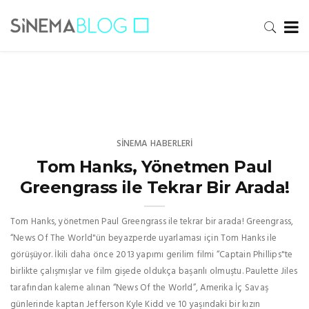
SINEMA HABERLERI
Tom Hanks, Yönetmen Paul
Greengrass ile Tekrar Bir Arada!
Tom Hanks, yönetmen Paul Greengrass ile tekrar bir arada! Greengrass,
“News Of The World"ün beyazperde uyarlaması için Tom Hanks ile
görüşüyor. İkili daha önce 2013 yapımı gerilim filmi “Captain Phillips"te
birlikte çalışmışlar ve film gişede oldukça başarılı olmuştu. Paulette Jiles
tarafından kaleme alınan “News Of the World”, Amerika İç Savaş
günlerinde kaptan Jefferson Kyle Kidd ve 10 yaşındaki bir kızın