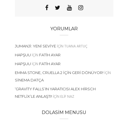
YORUMLAR
IÇIN
TUANA ARTUÇ
JUMANJI: YENI SEVIYE
IÇIN
HAPŞUU
FATIH AYAR
IÇIN
HAPŞUU
FATIH AYAR
IÇIN
EMMA STONE, CRUELLA 2 İÇIN GERI DÖNÜYOR!
SINEMA DATÇA
‘GRAVITY FALLS’IN YARATICISI ALEX HIRSCH
IÇIN
ELIF NAZ
NETFLIX’LE ANLAŞTI!
DOLASIM MENUSU