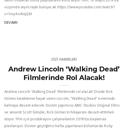
takım olduktan sonra yaşadıklarını konu alıyor. Film, 10 Mayıs 2019'da
vizyonda seyircisiyle buluşacak. https://www.youtube.com/watch?
v=1roy4o4tqQM
DEVAMI
DIZI HABERLERI
Andrew Lincoln ‘Walking Dead’
Filmlerinde Rol Alacak!
Andrew Lincoln ‘Walking Dead’ filmlerinde rol alacak! Dizide Rick
Grimes karakterine hayat veren Lincoln, "Walking Dead" evreninde
kalmaya devam edecek. Dizinin yapımcısı AMC Studios Original Films
ve senarist Scott Gimple, Rick Grimes'ın hikayesini devam ettirmek
istiyor. Film için prodüksiyon çalışmalarının 2019'da başlaması
planlanıyor. Dizinin geçtiğimiz hafta yayınlanan bölümünde Ricky