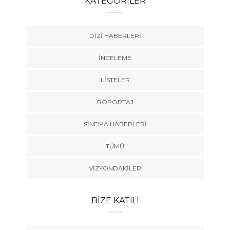
KATEGORILER
DIZI HABERLERI
İNCELEME
LISTELER
RÖPORTAJ
SINEMA HABERLERI
TÜMÜ
VIZYONDAKILER
BIZE KATIL!