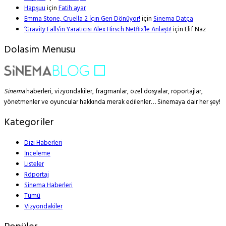
Hapşuu
için
Fatih ayar
Emma Stone, Cruella 2 İçin Geri Dönüyor!
için
Sinema Datça
‘Gravity Falls’ın Yaratıcısı Alex Hirsch Netflix’le Anlaştı!
için
Elif Naz
Dolasim Menusu
Sinema
haberleri, vizyondakiler, fragmanlar, özel dosyalar, röportajlar,
yönetmenler ve oyuncular hakkında merak edilenler… Sinemaya dair her şey!
Kategoriler
Dizi Haberleri
İnceleme
Listeler
Röportaj
Sinema Haberleri
Tümü
Vizyondakiler