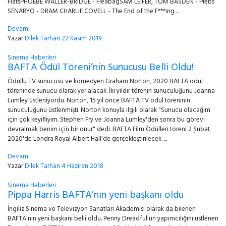
FlatsPHOEBE WALLER-BRIDGE - FleabagSAM LEIFER, TOM BASDEN - Plebs
SENARYO - DRAM CHARLIE COVELL - The End of the F***ing ...
Devamı
Yazar
Dilek Tarhan
22 Kasım 2019
Sinema Haberleri
BAFTA Ödül Töreni’nin Sunucusu Belli Oldu!
Ödüllü TV sunucusu ve komedyen Graham Norton, 2020 BAFTA ödül
töreninde sunucu olarak yer alacak. İki yıldır törenin sunuculuğunu Joanna
Lumley üstleniyordu. Norton, 15 yıl önce BAFTA TV ödül töreninin
sunuculuğunu üstlenmişti. Norton konuyla ilgili olarak "Sunucu olacağım
için çok keyifliyim. Stephen Fry ve Joanna Lumley'den sonra bu görevi
devralmak benim için bir onur" dedi. BAFTA Film Ödülleri töreni 2 Şubat
2020'de Londra Royal Albert Hall'de gerçekleştirilecek. ...
Devamı
Yazar
Dilek Tarhan
4 Haziran 2018
Sinema Haberleri
Pippa Harris BAFTA’nın yeni başkanı oldu
İngiliz Sinema ve Televizyon Sanatları Akademisi olarak da bilenen
BAFTA'nın yeni başkanı belli oldu. Penny Dreadful'un yapımcılığını üstlenen