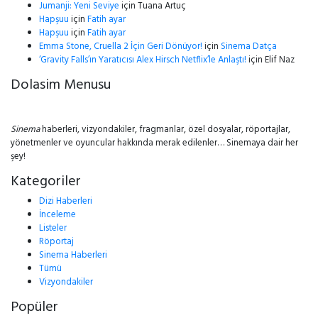
Jumanji: Yeni Seviye
için
Tuana Artuç
Hapşuu
için
Fatih ayar
Hapşuu
için
Fatih ayar
Emma Stone, Cruella 2 İçin Geri Dönüyor!
için
Sinema Datça
‘Gravity Falls’ın Yaratıcısı Alex Hirsch Netflix’le Anlaştı!
için
Elif Naz
Dolasim Menusu
Sinema
haberleri, vizyondakiler, fragmanlar, özel dosyalar, röportajlar,
yönetmenler ve oyuncular hakkında merak edilenler… Sinemaya dair her
şey!
Kategoriler
Dizi Haberleri
İnceleme
Listeler
Röportaj
Sinema Haberleri
Tümü
Vizyondakiler
Popüler