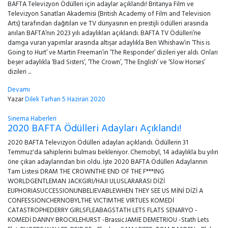
BAFTA Televizyon Ödülleri için adaylar açıklandı! Britanya Film ve
Televizyon Sanatları Akademisi (British Academy of Film and Television
Arts) tarafından dağıtılan ve TV dünyasının en prestijli ödülleri arasında
anılan BAFTA’nın 2023 yılı adaylıkları açıklandı. BAFTA TV Ödülleri’ne
damga vuran yapımlar arasında altışar adaylıkla Ben Whishaw’ın ‘This is
Going to Hurt’ ve Martin Freeman’ın ‘The Responder’ dizileri yer aldı. Onları
beşer adaylıkla ‘Bad Sisters’, ‘The Crown’, ‘The English’ ve ‘Slow Horses’
dizileri ...
Devamı
Yazar
Dilek Tarhan
5 Haziran 2020
Sinema Haberleri
2020 BAFTA Ödülleri Adayları Açıklandı!
2020 BAFTA Televizyon Ödülleri adayları açıklandı. Ödüllerin 31
Temmuz'da sahiplerini bulması bekleniyor. Chernobyl, 14 adaylıkla bu yılın
öne çıkan adaylarından biri oldu. İşte 2020 BAFTA Ödülleri Adaylarının
Tam Listesi DRAM THE CROWNTHE END OF THE F***ING
WORLDGENTLEMAN JACKGIRI/HAJI ULUSLARARASI DİZİ
EUPHORIASUCCESSIONUNBELIEVABLEWHEN THEY SEE US MİNİ DİZİ A
CONFESSIONCHERNOBYLTHE VICTIMTHE VIRTUES KOMEDİ
CATASTROPHEDERRY GIRLSFLEABAGSTATH LETS FLATS SENARYO -
KOMEDİ DANNY BROCKLEHURST -BrassicJAMIE DEMETRIOU -Stath Lets