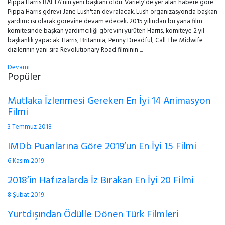
Pippa Harris BAFTA'nın yeni başkanı oldu. Variety'de yer alan habere göre
Pippa Harris görevi Jane Lush'tan devralacak. Lush organizasyonda başkan
yardımcısı olarak görevine devam edecek. 2015 yılından bu yana film
komitesinde başkan yardımcılığı görevini yürüten Harris, komiteye 2 yıl
başkanlık yapacak. Harris, Britannia, Penny Dreadful, Call The Midwife
dizilerinin yanı sıra Revolutionary Road filminin ...
Devamı
Popüler
Mutlaka İzlenmesi Gereken En İyi 14 Animasyon
Filmi
3 Temmuz 2018
IMDb Puanlarına Göre 2019’un En İyi 15 Filmi
6 Kasım 2019
2018’in Hafızalarda İz Bırakan En İyi 20 Filmi
8 Şubat 2019
Yurtdışından Ödülle Dönen Türk Filmleri