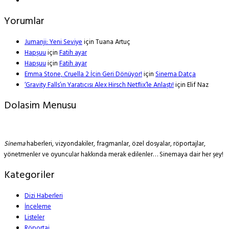
Yorumlar
Jumanji: Yeni Seviye
için
Tuana Artuç
Hapşuu
için
Fatih ayar
Hapşuu
için
Fatih ayar
Emma Stone, Cruella 2 İçin Geri Dönüyor!
için
Sinema Datça
‘Gravity Falls’ın Yaratıcısı Alex Hirsch Netflix’le Anlaştı!
için
Elif Naz
Dolasim Menusu
Sinema
haberleri, vizyondakiler, fragmanlar, özel dosyalar, röportajlar,
yönetmenler ve oyuncular hakkında merak edilenler… Sinemaya dair her şey!
Kategoriler
Dizi Haberleri
İnceleme
Listeler
Röportaj