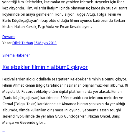
yönettiği film Kelebekler, kaçıranlar ve yeniden izlemek isteyenler için ikinci
kez vizyonda. Film, yıllardır iletişim içinde olmayan üç kardeşin otuz yıl sonra
köylerinde bir araya gelmelerini konu alıyor. Tuğçe Altuğ, Tolga Tekin ve
Bartu Küçükçağlayan’ın başrolde olduğu filmin oyuncu kadrosunda Serkan
Keskin, Hakan Karsak, Ezgi Mola ve Ercan Kesal’da yer ...
Devamı
Yazar
Dilek Tarhan
16 Mayıs 2018
Sinema Haberleri
Kelebekler filminin albümü çıkıyor
Festivallerden aldığı ödüllerle ses getiren Kelebekler filminin albümü çıkıyor.
Filmin Ahmet Kenan Bilgiç tarafından hazırlanan orijinal müzikleri albümü, 18
Mayıs’ta LU Records etiketiyle tüm dijital platformlarda yer alacak. Kenan
(Bartu Küçükçağlayan) karakterinin 80’ler esintili cep telefonu melodisi ve
Cemal (Tolgal Tekin) karakterine ait Almanca bir rap şarkısının da yer aldığı
albümde, filmde kullanılan giriş masalını oyuncu Şebnem Hassanisoughi
seslendiriyor.Filmde de yer alan Grup Gündoğarken, Nazan Öncel, Barış
Manço ve Gevende gibi ...