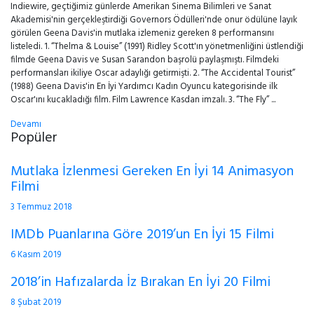
Indiewire, geçtiğimiz günlerde Amerikan Sinema Bilimleri ve Sanat
Akademisi'nin gerçekleştirdiği Governors Ödülleri'nde onur ödülüne layık
görülen Geena Davis'in mutlaka izlemeniz gereken 8 performansını
listeledi. 1. “Thelma & Louise” (1991) Ridley Scott'ın yönetmenliğini üstlendiği
filmde Geena Davis ve Susan Sarandon başrolü paylaşmıştı. Filmdeki
performansları ikiliye Oscar adaylığı getirmişti. 2. “The Accidental Tourist”
(1988) Geena Davis'in En İyi Yardımcı Kadın Oyuncu kategorisinde ilk
Oscar'ını kucakladığı film. Film Lawrence Kasdan imzalı. 3. “The Fly” ...
Devamı
Popüler
Mutlaka İzlenmesi Gereken En İyi 14 Animasyon
Filmi
3 Temmuz 2018
IMDb Puanlarına Göre 2019’un En İyi 15 Filmi
6 Kasım 2019
2018’in Hafızalarda İz Bırakan En İyi 20 Filmi
8 Şubat 2019