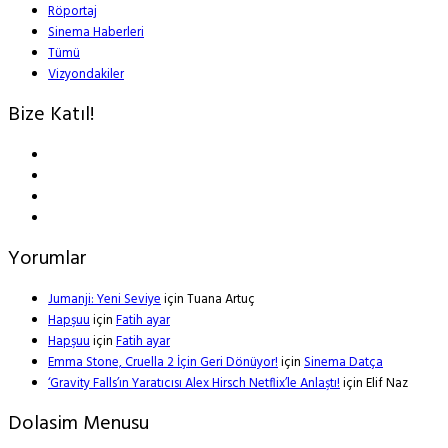
Röportaj
Sinema Haberleri
Tümü
Vizyondakiler
Bize Katıl!
Yorumlar
Jumanji: Yeni Seviye
için
Tuana Artuç
Hapşuu
için
Fatih ayar
Hapşuu
için
Fatih ayar
Emma Stone, Cruella 2 İçin Geri Dönüyor!
için
Sinema Datça
‘Gravity Falls’ın Yaratıcısı Alex Hirsch Netflix’le Anlaştı!
için
Elif Naz
Dolasim Menusu