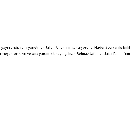
ayınlandı. İranlı yönetmen Jafar Panahi'nin senaryosunu Nader Saeivar ile birlikte 
erilmeyen bir kızın ve ona yardım etmeye çalışan Behnaz Jafari ve Jafar Panah