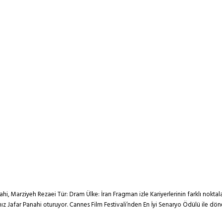
ahi, Marziyeh Rezaei Tür: Dram Ülke: İran Fragman izle Kariyerlerinin farklı nok
mız Jafar Panahi oturuyor. Cannes Film Festivali’nden En İyi Senaryo Ödülü ile 