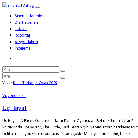
Sinema Haberleri
Dizi Haberleri
Listeler
Röportaj
Vizyondakiler
İnceleme
Yazar
Dilek Tarhan
4 Ocak 2019
Vizyondakiler
Üç Hayat
Üç Hayat - 3 Faces Yönetmen: Jafar Panahi Oyuncular: Behnaz Jafari, Jafar Pan
koltuğunda The Mirror, The Circle, Taxi Tehran gibi yapımlardan hatırlayacağı
birlikte rol alıyor. Filmin konusu ise kısaca şöyle: Marziyeh isimli genç bir kız ...