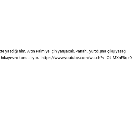
yazdığı film, Altın Palmiye için yarışacak. Panahi, yurtdışına çıkış yasağı
i’nin hikayesini konu alıyor. https://www.youtube.com/watch?v=OJ-MXnF8qz0