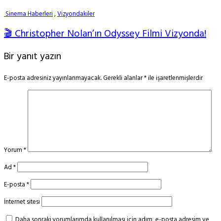
Sinema Haberleri
,
Vizyondakiler
🎬 Christopher Nolan’ın Odyssey Filmi Vizyonda!
Bir yanıt yazın
E-posta adresiniz yayınlanmayacak.
Gerekli alanlar
*
ile işaretlenmişlerdir
Yorum
*
Ad
*
E-posta
*
İnternet sitesi
Daha sonraki yorumlarımda kullanılması için adım, e-posta adresim ve