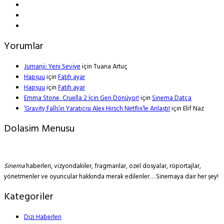
Yorumlar
Jumanji: Yeni Seviye
için
Tuana Artuç
Hapşuu
için
Fatih ayar
Hapşuu
için
Fatih ayar
Emma Stone, Cruella 2 İçin Geri Dönüyor!
için
Sinema Datça
‘Gravity Falls’ın Yaratıcısı Alex Hirsch Netflix’le Anlaştı!
için
Elif Naz
Dolasim Menusu
Sinema
haberleri, vizyondakiler, fragmanlar, özel dosyalar, röportajlar,
yönetmenler ve oyuncular hakkında merak edilenler… Sinemaya dair her şey!
Kategoriler
Dizi Haberleri