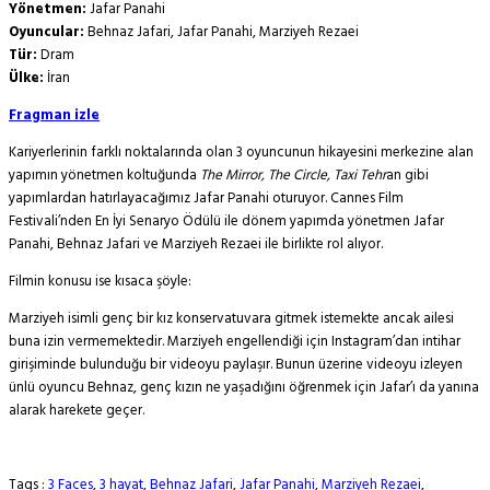
Yönetmen:
Jafar Panahi
Oyuncular:
Behnaz Jafari, Jafar Panahi, Marziyeh Rezaei
Tür:
Dram
Ülke:
İran
Fragman izle
Kariyerlerinin farklı noktalarında olan 3 oyuncunun hikayesini merkezine alan
yapımın yönetmen koltuğunda
The Mirror, The Circle, Taxi Tehr
an gibi
yapımlardan hatırlayacağımız Jafar Panahi oturuyor. Cannes Film
Festivali’nden En İyi Senaryo Ödülü ile dönem yapımda yönetmen Jafar
Panahi, Behnaz Jafari ve Marziyeh Rezaei ile birlikte rol alıyor.
Filmin konusu ise kısaca şöyle:
Marziyeh isimli genç bir kız konservatuvara gitmek istemekte ancak ailesi
buna izin vermemektedir. Marziyeh engellendiği için Instagram’dan intihar
girişiminde bulunduğu bir videoyu paylaşır. Bunun üzerine videoyu izleyen
ünlü oyuncu Behnaz, genç kızın ne yaşadığını öğrenmek için Jafar’ı da yanına
alarak harekete geçer.
Tags :
3 Faces
,
3 hayat
,
Behnaz Jafari
,
Jafar Panahi
,
Marziyeh Rezaei
,