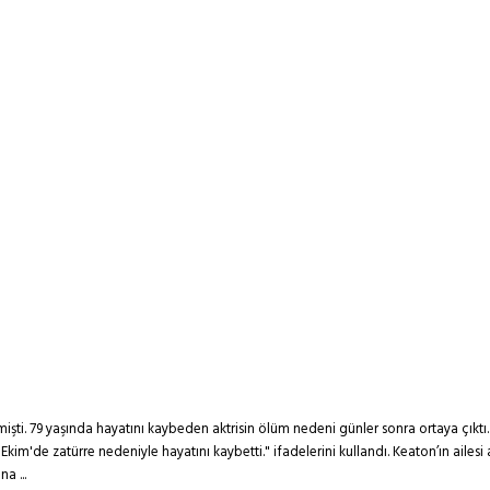
ti. 79 yaşında hayatını kaybeden aktrisin ölüm nedeni günler sonra ortaya çıktı.
1 Ekim'de zatürre nedeniyle hayatını kaybetti." ifadelerini kullandı. Keaton’ın aile
a ...