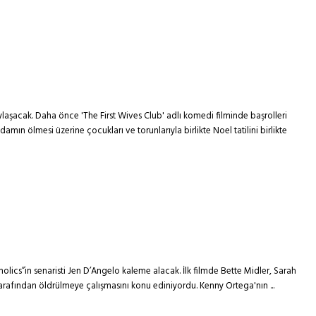
laşacak. Daha önce 'The First Wives Club' adlı komedi filminde başrolleri
amın ölmesi üzerine çocukları ve torunlarıyla birlikte Noel tatilini birlikte
olics”in senaristi Jen D’Angelo kaleme alacak. İlk filmde Bette Midler, Sarah
tarafından öldrülmeye çalışmasını konu ediniyordu. Kenny Ortega'nın ...