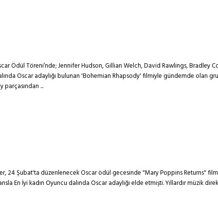
Ödül Töreni’nde; Jennifer Hudson, Gillian Welch, David Rawlings, Bradley Coop
m dalında Oscar adaylığı bulunan 'Bohemian Rhapsody' filmiyle gündemde olan gr
y parçasından ...
ler, 24 Şubat'ta düzenlenecek Oscar ödül gecesinde "Mary Poppins Returns" filmi
ansla En İyi kadın Oyuncu dalında Oscar adaylığı elde etmişti. Yıllardır müzik di