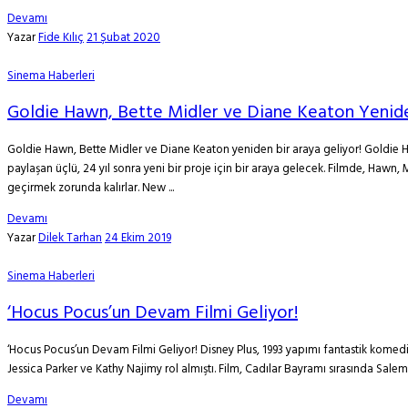
Devamı
Yazar
Fide Kılıç
21 Şubat 2020
Sinema Haberleri
Goldie Hawn, Bette Midler ve Diane Keaton Yenide
Goldie Hawn, Bette Midler ve Diane Keaton yeniden bir araya geliyor! Goldie Ha
paylaşan üçlü, 24 yıl sonra yeni bir proje için bir araya gelecek. Filmde, Hawn, M
geçirmek zorunda kalırlar. New ...
Devamı
Yazar
Dilek Tarhan
24 Ekim 2019
Sinema Haberleri
‘Hocus Pocus’un Devam Filmi Geliyor!
‘Hocus Pocus’un Devam Filmi Geliyor! Disney Plus, 1993 yapımı fantastik komedi 
Jessica Parker ve Kathy Najimy rol almıştı. Film, Cadılar Bayramı sırasında Sal
Devamı