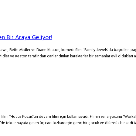
n Bir Araya Geliyor!
wn, Bette Midler ve Diane Keaton, komedi filmi 'Family Jewels'da başrolleri pay
idler ve Keaton tarafından canlandırılan karakterler bir zamanlar evli oldukları ad
filmi “Hocus Pocus”un devam filmi için kolları sıvadı. Filmin senaryosunu “Workah
em’de tekrar hayata gelen üç cadı kızkardeşin genç bir çocuk ve ölümsüz bir kedi 