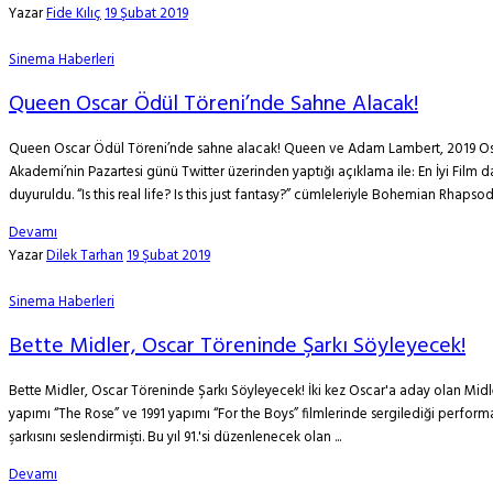
Yazar
Fide Kılıç
19 Şubat 2019
Sinema Haberleri
Queen Oscar Ödül Töreni’nde Sahne Alacak!
Queen Oscar Ödül Töreni’nde sahne alacak! Queen ve Adam Lambert, 2019 Oscar 
Akademi’nin Pazartesi günü Twitter üzerinden yaptığı açıklama ile: En İyi Fil
duyuruldu. “Is this real life? Is this just fantasy?” cümleleriyle Bohemian Rhapsod
Devamı
Yazar
Dilek Tarhan
19 Şubat 2019
Sinema Haberleri
Bette Midler, Oscar Töreninde Şarkı Söyleyecek!
Bette Midler, Oscar Töreninde Şarkı Söyleyecek! İki kez Oscar'a aday olan Mid
yapımı “The Rose” ve 1991 yapımı “For the Boys” filmlerinde sergilediği perform
şarkısını seslendirmişti. Bu yıl 91.'si düzenlenecek olan ...
Devamı