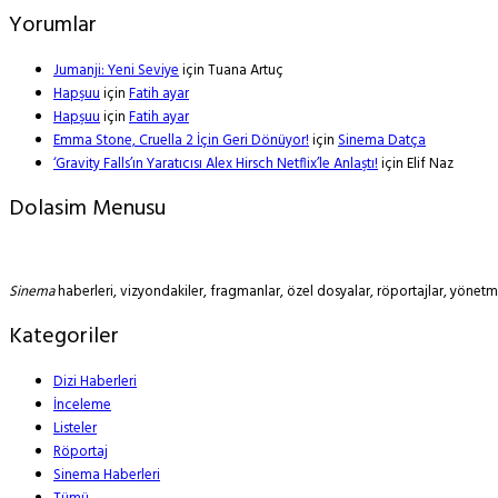
Yorumlar
Jumanji: Yeni Seviye
için
Tuana Artuç
Hapşuu
için
Fatih ayar
Hapşuu
için
Fatih ayar
Emma Stone, Cruella 2 İçin Geri Dönüyor!
için
Sinema Datça
‘Gravity Falls’ın Yaratıcısı Alex Hirsch Netflix’le Anlaştı!
için
Elif Naz
Dolasim Menusu
Sinema
haberleri, vizyondakiler, fragmanlar, özel dosyalar, röportajlar, yöne
Kategoriler
Dizi Haberleri
İnceleme
Listeler
Röportaj
Sinema Haberleri