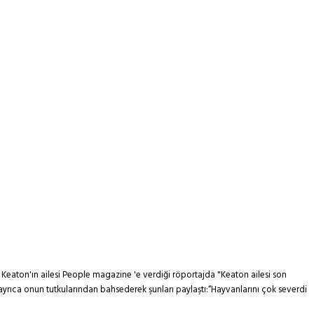
 Keaton'ın ailesi People magazine 'e verdiği röportajda "Keaton ailesi son
si ayrıca onun tutkularından bahsederek şunları paylaştı:“Hayvanlarını çok severdi