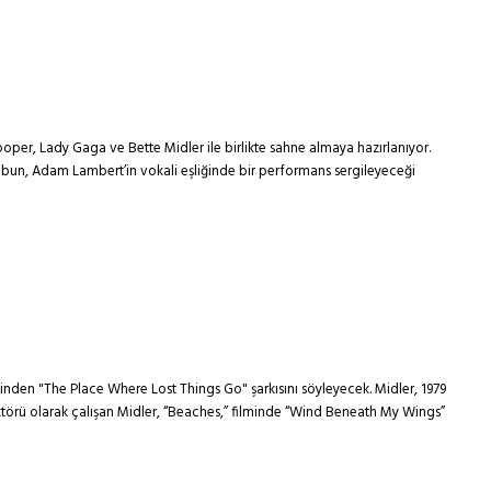
er, Lady Gaga ve Bette Midler ile birlikte sahne almaya hazırlanıyor.
ubun, Adam Lambert’in vokali eşliğinde bir performans sergileyeceği
nden "The Place Where Lost Things Go" şarkısını söyleyecek. Midler, 1979
rektörü olarak çalışan Midler, “Beaches,” filminde “Wind Beneath My Wings”