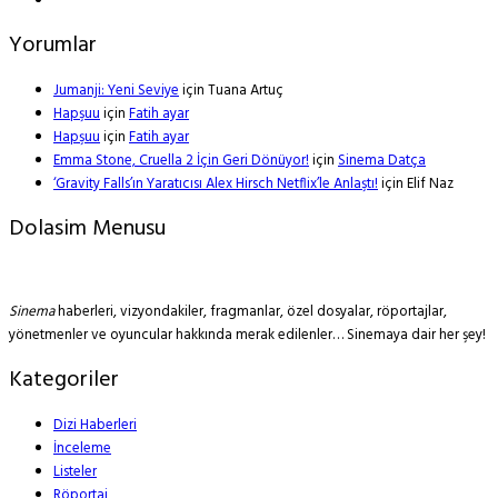
Yorumlar
Jumanji: Yeni Seviye
için
Tuana Artuç
Hapşuu
için
Fatih ayar
Hapşuu
için
Fatih ayar
Emma Stone, Cruella 2 İçin Geri Dönüyor!
için
Sinema Datça
‘Gravity Falls’ın Yaratıcısı Alex Hirsch Netflix’le Anlaştı!
için
Elif Naz
Dolasim Menusu
Sinema
haberleri, vizyondakiler, fragmanlar, özel dosyalar, röportajlar,
yönetmenler ve oyuncular hakkında merak edilenler… Sinemaya dair her şey!
Kategoriler
Dizi Haberleri
İnceleme
Listeler
Röportaj