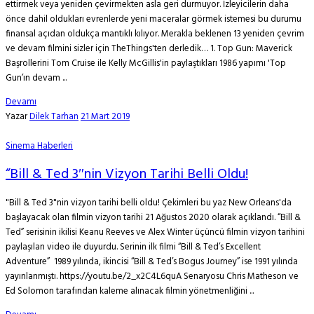
ettirmek veya yeniden çevirmekten asla geri durmuyor. İzleyicilerin daha
önce dahil oldukları evrenlerde yeni maceralar görmek istemesi bu durumu
finansal açıdan oldukça mantıklı kılıyor. Merakla beklenen 13 yeniden çevrim
ve devam filmini sizler için TheThings'ten derledik… 1. Top Gun: Maverick
Başrollerini Tom Cruise ile Kelly McGillis'in paylaştıkları 1986 yapımı 'Top
Gun’ın devam ...
Devamı
Yazar
Dilek Tarhan
21 Mart 2019
Sinema Haberleri
“Bill & Ted 3″nin Vizyon Tarihi Belli Oldu!
"Bill & Ted 3"nin vizyon tarihi belli oldu! Çekimleri bu yaz New Orleans'da
başlayacak olan filmin vizyon tarihi 21 Ağustos 2020 olarak açıklandı. “Bill &
Ted” serisinin ikilisi Keanu Reeves ve Alex Winter üçüncü filmin vizyon tarihini
paylaşılan video ile duyurdu. Serinin ilk filmi “Bill & Ted’s Excellent
Adventure” 1989 yılında, ikincisi “Bill & Ted’s Bogus Journey” ise 1991 yılında
yayınlanmıştı. https://youtu.be/2_x2C4L6quA Senaryosu Chris Matheson ve
Ed Solomon tarafından kaleme alınacak filmin yönetmenliğini ...