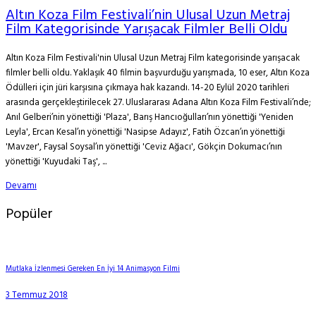
Altın Koza Film Festivali’nin Ulusal Uzun Metraj
Film Kategorisinde Yarışacak Filmler Belli Oldu
Altın Koza Film Festivali'nin Ulusal Uzun Metraj Film kategorisinde yarışacak
filmler belli oldu. Yaklaşık 40 filmin başvurduğu yarışmada, 10 eser, Altın Koza
Ödülleri için jüri karşısına çıkmaya hak kazandı. 14-20 Eylül 2020 tarihleri
arasında gerçekleştirilecek 27. Uluslararası Adana Altın Koza Film Festivali’nde;
Anıl Gelberi’nin yönettiği 'Plaza', Barış Hancıoğulları’nın yönettiği 'Yeniden
Leyla', Ercan Kesal’ın yönettiği 'Nasipse Adayız', Fatih Özcan’ın yönettiği
'Mavzer', Faysal Soysal’ın yönettiği 'Ceviz Ağacı', Gökçin Dokumacı’nın
yönettiği 'Kuyudaki Taş', ...
Devamı
Popüler
Mutlaka İzlenmesi Gereken En İyi 14 Animasyon Filmi
3 Temmuz 2018