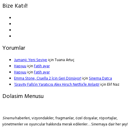
Bize Katıl!
Yorumlar
Jumanji: Yeni Seviye
için
Tuana Artuç
Hapşuu
için
Fatih ayar
Hapşuu
için
Fatih ayar
Emma Stone, Cruella 2 İçin Geri Dönüyor!
için
Sinema Datça
‘Gravity Falls’ın Yaratıcısı Alex Hirsch Netflix’le Anlaştı!
için
Elif Naz
Dolasim Menusu
Sinema
haberleri, vizyondakiler, fragmanlar, özel dosyalar, röportajlar,
yönetmenler ve oyuncular hakkında merak edilenler… Sinemaya dair her şey!