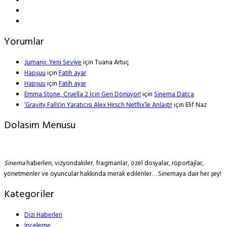
Yorumlar
Jumanji: Yeni Seviye
için
Tuana Artuç
Hapşuu
için
Fatih ayar
Hapşuu
için
Fatih ayar
Emma Stone, Cruella 2 İçin Geri Dönüyor!
için
Sinema Datça
‘Gravity Falls’ın Yaratıcısı Alex Hirsch Netflix’le Anlaştı!
için
Elif Naz
Dolasim Menusu
Sinema
haberleri, vizyondakiler, fragmanlar, özel dosyalar, röportajlar,
yönetmenler ve oyuncular hakkında merak edilenler… Sinemaya dair her şey!
Kategoriler
Dizi Haberleri
İnceleme