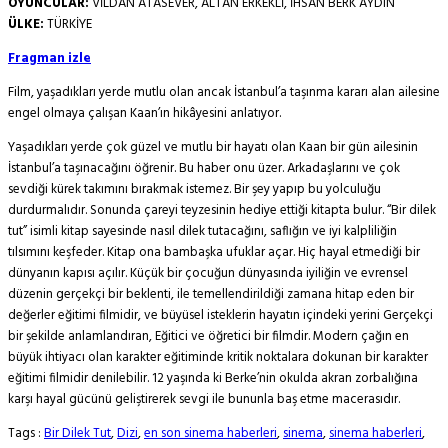
OYUNCULAR:
VİLDAN ATASEVER, ALTAN ERKEKLİ, İHSAN BERK AYDIN
ÜLKE:
TÜRKİYE
Fragman izle
Film, yaşadıkları yerde mutlu olan ancak İstanbul’a taşınma kararı alan ailesine
engel olmaya çalışan Kaan’ın hikâyesini anlatıyor.
Yaşadıkları yerde çok güzel ve mutlu bir hayatı olan Kaan bir gün ailesinin
İstanbul’a taşınacağını öğrenir. Bu haber onu üzer. Arkadaşlarını ve çok
sevdiği kürek takımını bırakmak istemez. Bir şey yapıp bu yolculuğu
durdurmalıdır. Sonunda çareyi teyzesinin hediye ettiği kitapta bulur. “Bir dilek
tut” isimli kitap sayesinde nasıl dilek tutacağını, saflığın ve iyi kalpliliğin
tılsımını keşfeder. Kitap ona bambaşka ufuklar açar. Hiç hayal etmediği bir
dünyanın kapısı açılır. Küçük bir çocuğun dünyasında iyiliğin ve evrensel
düzenin gerçekçi bir beklenti, ile temellendirildiği zamana hitap eden bir
değerler eğitimi filmidir, ve büyüsel isteklerin hayatın içindeki yerini Gerçekçi
bir şekilde anlamlandıran, Eğitici ve öğretici bir filmdir. Modern çağın en
büyük ihtiyacı olan karakter eğitiminde kritik noktalara dokunan bir karakter
eğitimi filmidir denilebilir. 12 yaşında ki Berke’nin okulda akran zorbalığına
karşı hayal gücünü geliştirerek sevgi ile bununla baş etme macerasıdır.
Tags :
Bir Dilek Tut
,
Dizi
,
en son sinema haberleri
,
sinema
,
sinema haberleri
,