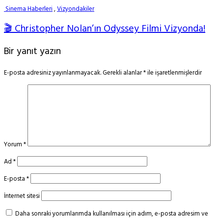
Sinema Haberleri
,
Vizyondakiler
🎬 Christopher Nolan’ın Odyssey Filmi Vizyonda!
Bir yanıt yazın
E-posta adresiniz yayınlanmayacak.
Gerekli alanlar
*
ile işaretlenmişlerdir
Yorum
*
Ad
*
E-posta
*
İnternet sitesi
Daha sonraki yorumlarımda kullanılması için adım, e-posta adresim ve