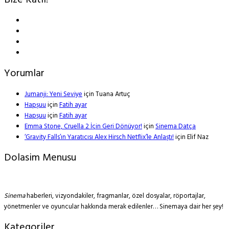
Bize Katıl!
Yorumlar
Jumanji: Yeni Seviye
için
Tuana Artuç
Hapşuu
için
Fatih ayar
Hapşuu
için
Fatih ayar
Emma Stone, Cruella 2 İçin Geri Dönüyor!
için
Sinema Datça
‘Gravity Falls’ın Yaratıcısı Alex Hirsch Netflix’le Anlaştı!
için
Elif Naz
Dolasim Menusu
Sinema
haberleri, vizyondakiler, fragmanlar, özel dosyalar, röportajlar,
yönetmenler ve oyuncular hakkında merak edilenler… Sinemaya dair her şey!
Kategoriler