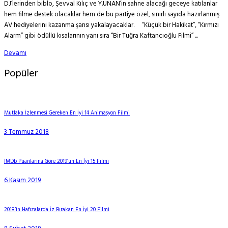
DJ’lerinden biblo, Şevval Kılıç ve Y.UNAN’ın sahne alacağı geceye katılanlar
hem filme destek olacaklar hem de bu partiye özel, sınırlı sayıda hazırlanmış
AV hediyelerini kazanma şansı yakalayacaklar. “Küçük bir Hakikat”, “Kırmızı
Alarm” gibi ödüllü kısalarının yanı sıra “Bir Tuğra Kaftancıoğlu Filmi” ...
Devamı
Popüler
Mutlaka İzlenmesi Gereken En İyi 14 Animasyon Filmi
3 Temmuz 2018
IMDb Puanlarına Göre 2019’un En İyi 15 Filmi
6 Kasım 2019
2018’in Hafızalarda İz Bırakan En İyi 20 Filmi