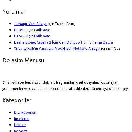
Yorumlar
Jumanji: Yeni Seviye
için
Tuana Artuç
Hapşuu
için
Fatih ayar
Hapşuu
için
Fatih ayar
Emma Stone, Cruella 2 İçin Geri Dönüyor!
için
Sinema Datça
‘Gravity Falls’ın Yaratıcısı Alex Hirsch Netflix’le Anlaştı!
için
Elif Naz
Dolasim Menusu
Sinema
haberleri, vizyondakiler, fragmanlar, özel dosyalar, röportajlar,
yönetmenler ve oyuncular hakkında merak edilenler… Sinemaya dair her şey!
Kategoriler
Dizi Haberleri
İnceleme
Listeler
Röportaj