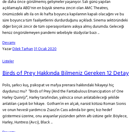
de daha önce görülmemiş gelişmeler yaşanıyor. Salı günü yapılan
açıklamayla ABD'nin en büyük sinema zinciri olan AMC Theatres,
önümüzdeki altı ila on iki hafta boyunca kapılarının kapalı olacağını ve bu
süre boyunca tüm faaliyetlerini durdurduğunu açıkladı. Sinema sektöründeki
diğer birçok zincir de tüm operasyonlarını askıya almış durumda. Geleceği
henüz öngörülemeyen pandemi sebebiyle stüdyolar bazı ...
Devamı
Yazar
Dilek Tarhan
31 Ocak 2020
Listeler
Birds of Prey Hakkında Bilmeniz Gereken 12 Detay
Polis, şarkıcı kuş, psikopat ve mafya prensesi hakkındaki hikayeyi hiç
duydunuz mu? “Birds of Prey (And the Fantabulous Emancipation of One
Harley Quinn)/”, Harley tarafından, yalnızca onun anlatabileceği şekilde
anlatılan çarpık bir hikaye. Gotham’ın en alçak, narsist kötüsü Roman Sionis
ve onun hevesli yardımcısı Zsasz’in Cass adında bir genç kızı hedef
göstermesi üzerine, onu arayanlar yüzünden şehrin altı üstüne gelir. Böylece,
Harley, Huntress (Avcı), Black ...