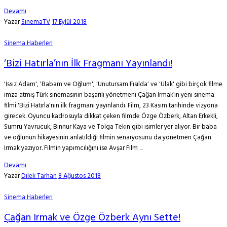
Devamı
Yazar
SinemaTV
17 Eylül 2018
Sinema Haberleri
‘Bizi Hatırla’nın İlk Fragmanı Yayınlandı!
'Issız Adam', 'Babam ve Oğlum', 'Unutursam Fısılda' ve 'Ulak' gibi birçok filme
imza atmış Türk sinemasının başarılı yönetmeni Çağan Irmak’ın yeni sinema
filmi 'Bizi Hatırla'nın ilk fragmanı yayınlandı. Film, 23 Kasım tarihinde vizyona
girecek. Oyuncu kadrosuyla dikkat çeken filmde Özge Özberk, Altan Erkekli,
Sumru Yavrucuk, Binnur Kaya ve Tolga Tekin gibi isimler yer alıyor. Bir baba
ve oğlunun hikayesinin anlatıldığı filmin senaryosunu da yönetmen Çağan
Irmak yazıyor. Filmin yapımcılığını ise Avşar Film ...
Devamı
Yazar
Dilek Tarhan
8 Ağustos 2018
Sinema Haberleri
Çağan Irmak ve Özge Özberk Aynı Sette!