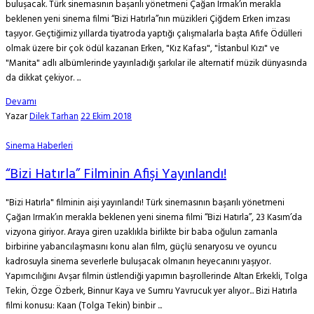
buluşacak. Türk sinemasının başarılı yönetmeni Çağan Irmak’ın merakla
beklenen yeni sinema filmi ‘‘Bizi Hatırla’’nın müzikleri Çiğdem Erken imzası
taşıyor. Geçtiğimiz yıllarda tiyatroda yaptığı çalışmalarla başta Afife Ödülleri
olmak üzere bir çok ödül kazanan Erken, "Kız Kafası", "İstanbul Kızı" ve
"Manita" adlı albümlerinde yayınladığı şarkılar ile alternatif müzik dünyasında
da dikkat çekiyor. ...
Devamı
Yazar
Dilek Tarhan
22 Ekim 2018
Sinema Haberleri
“Bizi Hatırla” Filminin Afişi Yayınlandı!
"Bizi Hatırla" filminin aişi yayınlandı! Türk sinemasının başarılı yönetmeni
Çağan Irmak’ın merakla beklenen yeni sinema filmi ‘‘Bizi Hatırla’’, 23 Kasım’da
vizyona giriyor. Araya giren uzaklıkla birlikte bir baba oğulun zamanla
birbirine yabancılaşmasını konu alan film, güçlü senaryosu ve oyuncu
kadrosuyla sinema severlerle buluşacak olmanın heyecanını yaşıyor.
Yapımcılığını Avşar filmin üstlendiği yapımın başrollerinde Altan Erkekli, Tolga
Tekin, Özge Özberk, Binnur Kaya ve Sumru Yavrucuk yer alıyor... Bizi Hatırla
filmi konusu: Kaan (Tolga Tekin) binbir ...