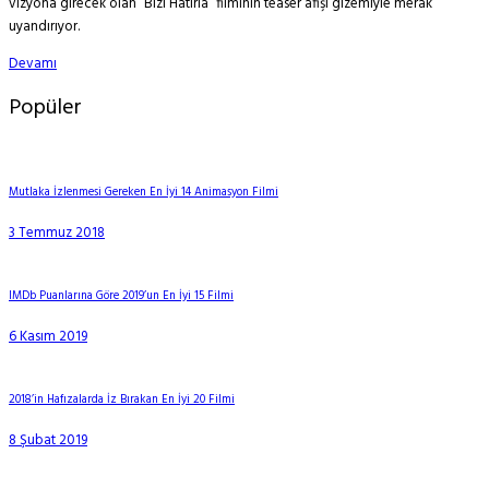
vizyona girecek olan ‘‘Bizi Hatırla’’ filminin teaser afişi gizemiyle merak
uyandırıyor.
Devamı
Popüler
Mutlaka İzlenmesi Gereken En İyi 14 Animasyon Filmi
3 Temmuz 2018
IMDb Puanlarına Göre 2019’un En İyi 15 Filmi
6 Kasım 2019
2018’in Hafızalarda İz Bırakan En İyi 20 Filmi
8 Şubat 2019