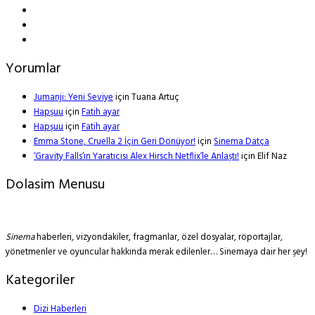
Yorumlar
Jumanji: Yeni Seviye
için
Tuana Artuç
Hapşuu
için
Fatih ayar
Hapşuu
için
Fatih ayar
Emma Stone, Cruella 2 İçin Geri Dönüyor!
için
Sinema Datça
‘Gravity Falls’ın Yaratıcısı Alex Hirsch Netflix’le Anlaştı!
için
Elif Naz
Dolasim Menusu
Sinema
haberleri, vizyondakiler, fragmanlar, özel dosyalar, röportajlar,
yönetmenler ve oyuncular hakkında merak edilenler… Sinemaya dair her şey!
Kategoriler
Dizi Haberleri