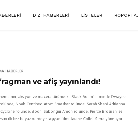
ABERLERI
DIZI HABERLERI
LISTELER
RÖPORTA
MA HABERLERI
ragman ve afiş yayınlandı!
inema'nın, aksiyon ve macera türündeki 'Black Adam' filminde Dwayne
 rolünde, Noah Centineo Atom Smasher rolünde, Sarah Shahi Adrianna
l Cyclone rolünde, Bodhi Sabongui Amon rolünde, Pierce Brosnan ise
sini ilk kez beyaz perdeye taşıyan filmi Jaume Collet-Serra yönetiyor.