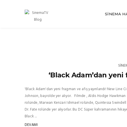
SINEMA H
SINE
‘Black Adam’dan yeni f
'Black Adam'dan yeni fragman ve afiş yayınlandı! New Line C
Johnson, başrolde yer alıyor. Filmde , Aldis Hodge Hawkman
rolünde, Marwan Kenzari Ishmael rolünde, Quintessa Swindel
Dr. Fate rolünde yer alıyorlar. Bu DC Süper kahramanının hikaye
Black ...
DEVAMI