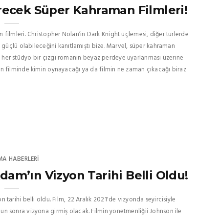
recek Süper Kahraman Filmleri!
filmleri. Christopher Nolan’ın Dark Knight üçlemesi, diğer türlerde
 güçlü olabileceğini kanıtlamıştı bize. Marvel, süper kahraman
eyse her stüdyo bir çizgi romanın beyaz perdeye uyarlanması üzerine
n filminde kimin oynayacağı ya da filmin ne zaman çıkacağı biraz
MA HABERLERI
am’ın Vizyon Tarihi Belli Oldu!
arihi belli oldu. Film, 22 Aralık 2021'de vizyonda seyircisiyle
n sonra vizyona girmiş olacak. Filmin yönetmenliğii Johnson ile