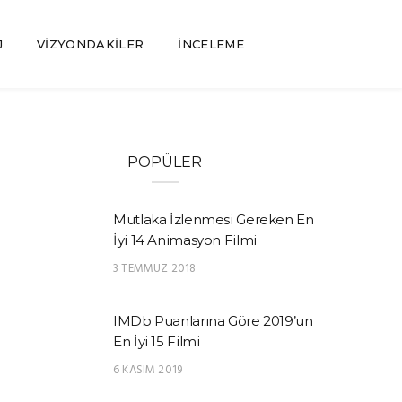
J
VIZYONDAKILER
İNCELEME
POPÜLER
Mutlaka İzlenmesi Gereken En
İyi 14 Animasyon Filmi
3 TEMMUZ 2018
IMDb Puanlarına Göre 2019’un
En İyi 15 Filmi
6 KASIM 2019