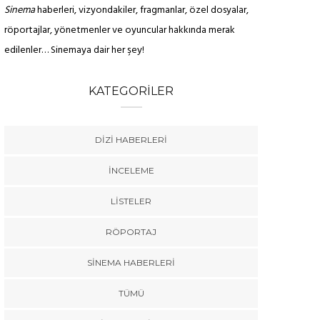
Sinema
haberleri, vizyondakiler, fragmanlar, özel dosyalar,
röportajlar, yönetmenler ve oyuncular hakkında merak
edilenler… Sinemaya dair her şey!
KATEGORILER
DIZI HABERLERI
İNCELEME
LISTELER
RÖPORTAJ
SINEMA HABERLERI
TÜMÜ