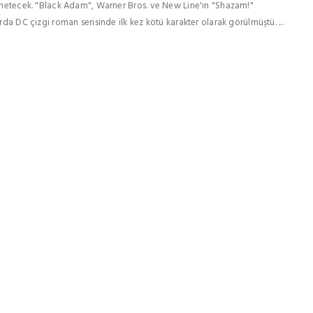
 yönetecek. "Black Adam", Warner Bros. ve New Line'ın "Shazam!"
rda DC çizgi roman serisinde ilk kez kötü karakter olarak görülmüştü. ...