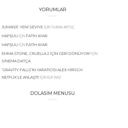
YORUMLAR
IÇIN
TUANA ARTUÇ
JUMANJI: YENI SEVIYE
IÇIN
HAPŞUU
FATIH AYAR
IÇIN
HAPŞUU
FATIH AYAR
IÇIN
EMMA STONE, CRUELLA 2 İÇIN GERI DÖNÜYOR!
SINEMA DATÇA
‘GRAVITY FALLS’IN YARATICISI ALEX HIRSCH
IÇIN
ELIF NAZ
NETFLIX’LE ANLAŞTI!
DOLASIM MENUSU