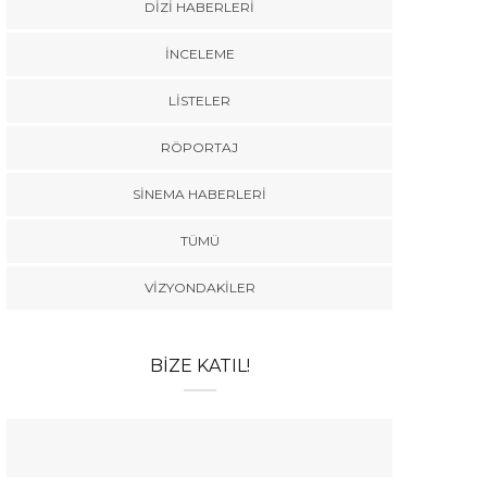
DIZI HABERLERI
İNCELEME
LISTELER
RÖPORTAJ
SINEMA HABERLERI
TÜMÜ
VIZYONDAKILER
BIZE KATIL!