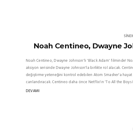
SINE
Noah Centineo, Dwayne Joh
Noah Centineo, Dwayne Johnson'lı 'Black Adam' filminde! Noah
aksiyon serisinde Dwayne Johnson'la birlikte rol alacak. Centi
değiştirme yeteneğini kontrol edebilen Atom Smasher'a hayat 
canlandıracak. Centineo daha önce Netflix'in 'To All the Boys I’ve
DEVAMI