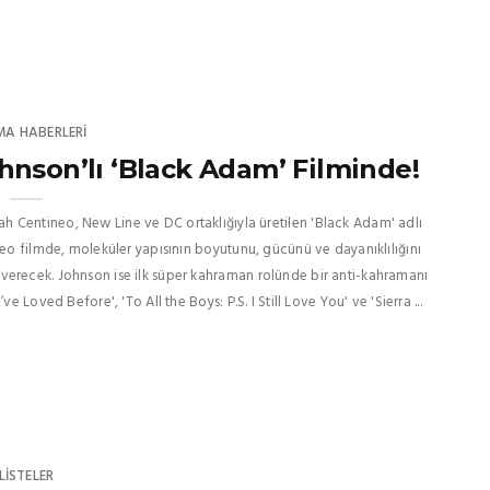
MA HABERLERI
nson’lı ‘Black Adam’ Filminde!
 Centineo, New Line ve DC ortaklığıyla üretilen 'Black Adam' adlı
neo filmde, moleküler yapısının boyutunu, gücünü ve dayanıklılığını
verecek. Johnson ise ilk süper kahraman rolünde bir anti-kahramanı
 Loved Before', 'To All the Boys: P.S. I Still Love You' ve 'Sierra ...
LISTELER