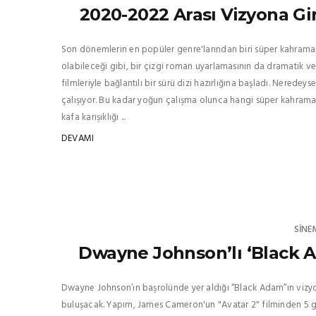
2020-2022 Arası Vizyona Gi
Son dönemlerin en popüler genre'larından biri süper kahraman 
olabileceği gibi, bir çizgi roman uyarlamasının da dramatik ve
filmleriyle bağlantılı bir sürü dizi hazırlığına başladı. Nered
çalışıyor. Bu kadar yoğun çalışma olunca hangi süper kahrama
kafa karışıklığı ...
DEVAMI
SINE
Dwayne Johnson’lı ‘Black Ad
Dwayne Johnson’ın başrolünde yer aldığı “Black Adam”ın vizyon t
buluşacak. Yapım, James Cameron'un "Avatar 2" filminden 5 gü