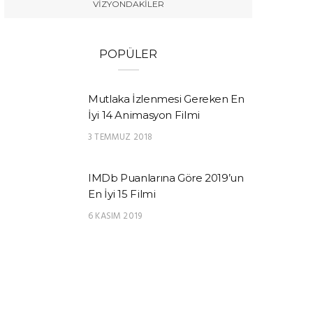
VIZYONDAKILER
POPÜLER
Mutlaka İzlenmesi Gereken En
İyi 14 Animasyon Filmi
3 TEMMUZ 2018
IMDb Puanlarına Göre 2019’un
En İyi 15 Filmi
6 KASIM 2019