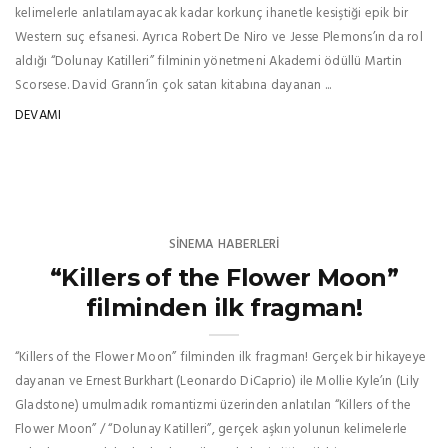
kelimelerle anlatılamayacak kadar korkunç ihanetle kesiştiği epik bir
Western suç efsanesi. Ayrıca Robert De Niro ve Jesse Plemons’ın da rol
aldığı “Dolunay Katilleri” filminin yönetmeni Akademi ödüllü Martin
Scorsese. David Grann’in çok satan kitabına dayanan ...
DEVAMI
SINEMA HABERLERI
“Killers of the Flower Moon”
filminden ilk fragman!
“Killers of the Flower Moon” filminden ilk fragman! Gerçek bir hikayeye
dayanan ve Ernest Burkhart (Leonardo DiCaprio) ile Mollie Kyle’ın (Lily
Gladstone) umulmadık romantizmi üzerinden anlatılan “Killers of the
Flower Moon” / “Dolunay Katilleri”, gerçek aşkın yolunun kelimelerle