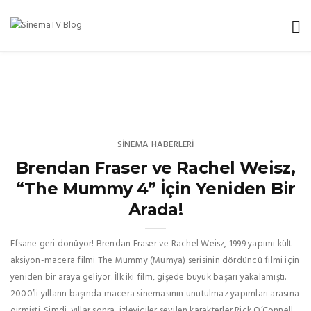
SINEMA HABERLERI
Brendan Fraser ve Rachel Weisz,
“The Mummy 4” İçin Yeniden Bir
Arada!
Efsane geri dönüyor! Brendan Fraser ve Rachel Weisz, 1999 yapımı kült
aksiyon-macera filmi The Mummy (Mumya) serisinin dördüncü filmi için
yeniden bir araya geliyor. İlk iki film, gişede büyük başarı yakalamıştı.
2000’li yılların başında macera sinemasının unutulmaz yapımları arasına
girmişti. Şimdi, yıllar sonra, izleyiciler sevilen karakterler Rick O’Connell