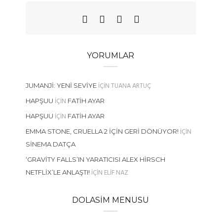
YORUMLAR
IÇIN
TUANA ARTUÇ
JUMANJI: YENI SEVIYE
IÇIN
HAPŞUU
FATIH AYAR
IÇIN
HAPŞUU
FATIH AYAR
IÇIN
EMMA STONE, CRUELLA 2 İÇIN GERI DÖNÜYOR!
SINEMA DATÇA
‘GRAVITY FALLS’IN YARATICISI ALEX HIRSCH
IÇIN
ELIF NAZ
NETFLIX’LE ANLAŞTI!
DOLASIM MENUSU