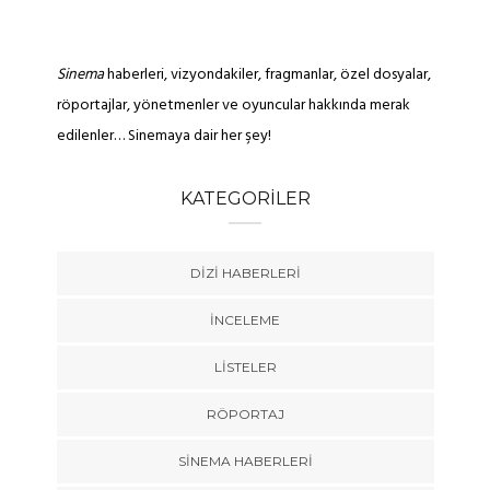
Sinema
haberleri, vizyondakiler, fragmanlar, özel dosyalar,
röportajlar, yönetmenler ve oyuncular hakkında merak
edilenler… Sinemaya dair her şey!
KATEGORILER
DIZI HABERLERI
İNCELEME
LISTELER
RÖPORTAJ
SINEMA HABERLERI