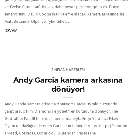
ve Evelyn Carnahan’ı bir kez daha beyaz perdede görecek. Filmin
senaryosunu David Coggeshall kaleme alacak. Kamera arkasında ise
Matt Bettinelli-Olpin ve Tyler Gillett ...
DEVAMI
SINEMA HABERLERI
Andy Garcia kamera arkasına
dönüyor!
Andy Garcia kamera arkasına dönüyor! Garcia, 15 yıldır üzerinde
çalıştığı suç filmi Diamond ile yönetmen koltuğuna dönüyor. The
Godfather Part III filmindeki performansıyla En İyi Yardımcı Erkek
Oyuncu adaylığı elde eden Garcia'nın filminde Vicky Krieps (Phantom
Thread, Corsage), Oscar ödüllü Brendan Fraser (The