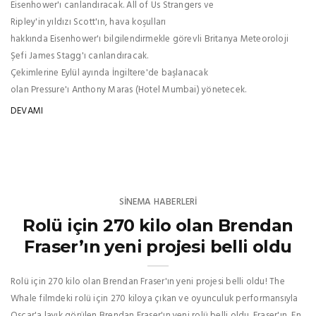
Eisenhower'ı canlandıracak. All of Us Strangers ve
Ripley'in yıldızı Scott'ın, hava koşulları
hakkında Eisenhower'ı bilgilendirmekle görevli Britanya Meteoroloji
Şefi James Stagg'ı canlandıracak.
Çekimlerine Eylül ayında İngiltere'de başlanacak
olan Pressure'ı Anthony Maras (Hotel Mumbai) yönetecek.
DEVAMI
SINEMA HABERLERI
Rolü için 270 kilo olan Brendan
Fraser’ın yeni projesi belli oldu
Rolü için 270 kilo olan Brendan Fraser'ın yeni projesi belli oldu! The
Whale filmdeki rolü için 270 kiloya çıkan ve oyunculuk performansıyla
Oscar'a layık görülen Brendan Fraser'ın yeni rolü belli oldu. Fraser'ın, En