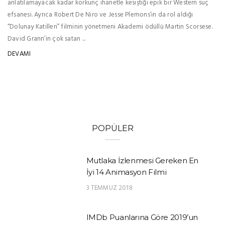
anlatılamayacak kadar korkunç ihanetle kesiştiği epik bir Western suç
efsanesi. Ayrıca Robert De Niro ve Jesse Plemons’ın da rol aldığı
“Dolunay Katilleri” filminin yönetmeni Akademi ödüllü Martin Scorsese.
David Grann’in çok satan ...
DEVAMI
POPÜLER
Mutlaka İzlenmesi Gereken En
İyi 14 Animasyon Filmi
3 TEMMUZ 2018
IMDb Puanlarına Göre 2019’un