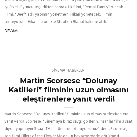
İyi Erkek Oyuncu seçildikten sonraki ilk filmi, "Rental Family" olacak.
Filmi, "Beef" adlı yapımın yönetmeni Hikari yönetecek. Filmin
senaryosunu Hikari ile birlikte Stephen Blahut kaleme aldı.
DEVAMI
SINEMA HABERLERI
Martin Scorsese “Dolunay
Katilleri” filminin uzun olmasını
eleştirenlere yanıt verdi!
Martin Scorsese "Dolunay Katilleri" filminin uzun olmasını eleştirenlere
yanıt verdi! Scorsese: "Sinemaya biraz saygı gösterin. İnsanlar film 3 saat
diyor, yapmayın 5 saat TV'nin önünde oturuyorsunuz" dedi. Scorsese,
son filmi Killers of the Flower Moon'un beyazperdede görülmesi