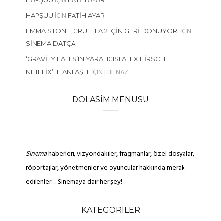
IÇIN
HAPŞUU
FATIH AYAR
IÇIN
HAPŞUU
FATIH AYAR
IÇIN
EMMA STONE, CRUELLA 2 İÇIN GERI DÖNÜYOR!
SINEMA DATÇA
‘GRAVITY FALLS’IN YARATICISI ALEX HIRSCH
IÇIN
ELIF NAZ
NETFLIX’LE ANLAŞTI!
DOLASIM MENUSU
Sinema
haberleri, vizyondakiler, fragmanlar, özel dosyalar,
röportajlar, yönetmenler ve oyuncular hakkında merak
edilenler… Sinemaya dair her şey!
KATEGORILER