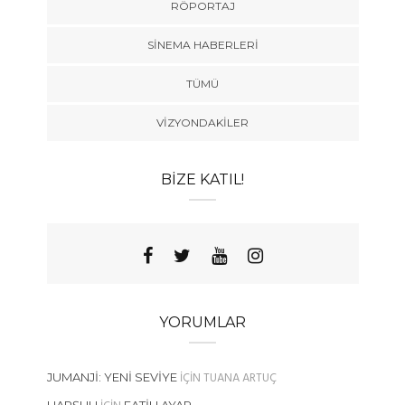
RÖPORTAJ
SINEMA HABERLERI
TÜMÜ
VIZYONDAKILER
BIZE KATIL!
YORUMLAR
IÇIN
TUANA ARTUÇ
JUMANJI: YENI SEVIYE