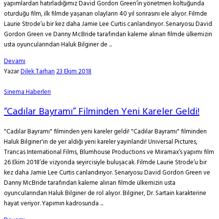
yapımlardan hatırladığımız David Gordon Green’in yönetmen koltuğunda
oturduğu film, ilk filmde yaşanan olayların 40 yıl sonrasını ele alıyor. Filmde
Laurie Strode’u bir kez daha Jamie Lee Curtis canlandırıyor. Senaryosu David
Gordon Green ve Danny McBride tarafından kaleme alınan filmde ülkemizin
usta oyuncularından Haluk Bilginer de ...
Devamı
Yazar
Dilek Tarhan
23 Ekim 2018
Sinema Haberleri
“Cadılar Bayramı” Filminden Yeni Kareler Geldi!
"Cadılar Bayramı" filminden yeni kareler geldi! "Cadılar Bayramı" filminden
Haluk Bilginer'in de yer aldığı yeni kareler yayınlandı! Universal Pictures,
Trancas International Films, Blumhouse Productions ve Miramax’s yapımı film
26 Ekim 2018’de vizyonda seyircisiyle buluşacak. Filmde Laurie Strode’u bir
kez daha Jamie Lee Curtis canlandırıyor. Senaryosu David Gordon Green ve
Danny McBride tarafından kaleme alınan filmde ülkemizin usta
oyuncularından Haluk Bilginer de rol alıyor. Bilginer, Dr. Sartain karakterine
hayat veriyor. Yapımın kadrosunda ...