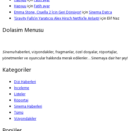
Hapşuu
için
Fatih ayar
Hapşuu
için
Fatih ayar
Emma Stone, Cruella 2 İçin Geri Dönüyor!
için
Sinema Datça
‘Gravity Falls’ın Yaratıcısı Alex Hirsch Netflix’le Anlaştı!
için
Elif Naz
Dolasim Menusu
Sinema
haberleri, vizyondakiler, fragmanlar, özel dosyalar, röportajlar,
yönetmenler ve oyuncular hakkında merak edilenler… Sinemaya dair her şey!
Kategoriler
Dizi Haberleri
İnceleme
Listeler
Röportaj
Sinema Haberleri
Tümü
Vizyondakiler
Popüler