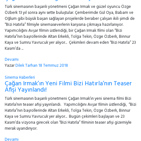
Türk sinemasının başarılı yönetmeni Çağan Irmak ve güzel oyuncu Özge
Özberk 13 yıl sonra aynı sette buluştular. Çemberimde Gül Oya, Babam ve
Oğlum gibi büyük başarı sağlayan projelerde beraber çalışan ikili şimdi de
‘‘Bizi Hatırla’’ filmiyle sinemaseverlerin karşısına çıkmaya hazırlanıyor.
Yapımcılığını Avşar filmin üstlendiği, bir Çağan Irmak filmi olan ‘‘Bizi
Hatırla’’nın başrollerinde Altan Erkekli, Tolga Tekin, Özge Özberk, Binnur
Kaya ve Sumru Yavrucuk yer alıyor... Çekimleri devam eden ‘‘Bizi Hatırla’’ 23
Kasım’da ...
Devamı
Yazar
Dilek Tarhan
18 Temmuz 2018
Sinema Haberleri
Çağan Irmak’ın Yeni Filmi Bizi Hatırla’nın Teaser
Afişi Yayınlandı!
Türk sinemasının başarılı yönetmeni Çağan Irmak’ın yeni sinema filmi Bizi
Hatırla’nın teaser afişi yayınlandı. Yapımcılığını Avşar filmin üstlendiği, ‘‘Bizi
Hatırla’’nın başrollerinde Altan Erkekli, Tolga Tekin, Özge Özberk, Binnur
Kaya ve Sumru Yavrucuk yer alıyor... Bugün çekimleri başlayan ve 23
Kasım’da vizyona girecek olan ‘‘Bizi Hatırla’’ filminin teaser afişi gizemiyle
merak uyandırıyor.
Devamı