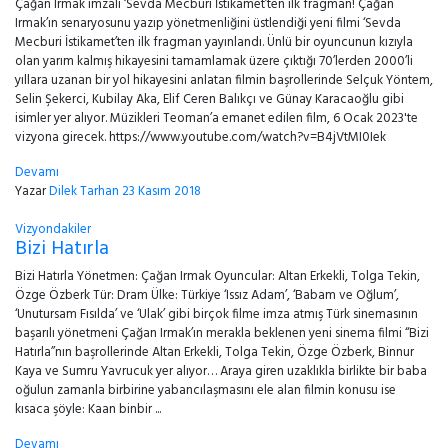
Çağan Irmak imzalı ‘Sevda Mecburi İstikamet’ten ilk fragman! Çağan
Irmak’ın senaryosunu yazıp yönetmenliğini üstlendiği yeni filmi ‘Sevda
Mecburi İstikamet’ten ilk fragman yayınlandı. Ünlü bir oyuncunun kızıyla
olan yarım kalmış hikayesini tamamlamak üzere çıktığı 70’lerden 2000’li
yıllara uzanan bir yol hikayesini anlatan filmin başrollerinde Selçuk Yöntem,
Selin Şekerci, Kubilay Aka, Elif Ceren Balıkçı ve Günay Karacaoğlu gibi
isimler yer alıyor. Müzikleri Teoman’a emanet edilen film, 6 Ocak 2023'te
vizyona girecek. https://www.youtube.com/watch?v=B4jVtMI0Iek
Devamı
Yazar
Dilek Tarhan
23 Kasım 2018
Vizyondakiler
Bizi Hatırla
Bizi Hatırla Yönetmen: Çağan Irmak Oyuncular: Altan Erkekli, Tolga Tekin,
Özge Özberk Tür: Dram Ülke: Türkiye ‘Issız Adam’, ‘Babam ve Oğlum’,
‘Unutursam Fısılda’ ve ‘Ulak’ gibi birçok filme imza atmış Türk sinemasının
başarılı yönetmeni Çağan Irmak’ın merakla beklenen yeni sinema filmi ‘‘Bizi
Hatırla’’nın başrollerinde Altan Erkekli, Tolga Tekin, Özge Özberk, Binnur
Kaya ve Sumru Yavrucuk yer alıyor… Araya giren uzaklıkla birlikte bir baba
oğulun zamanla birbirine yabancılaşmasını ele alan filmin konusu ise
kısaca şöyle: Kaan binbir ...
Devamı