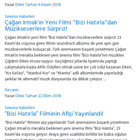
Yazar
Dilek Tarhan
6 Kasım 2018
Sinema Haberleri
Çağan Irmak’ın Yeni Filmi ‘‘Bizi Hatırla’’dan
Müzikseverlere Sürpriz!
Çağan Irmak’ın yeni filmi ‘‘Bizi Hatırla’’dan müzikseverlere sürpriz! 23
Kasım’da vizyona giren filmin soundrack albümü de yine aynı gün
müzikseverlerle buluşacak. Türk sinemasının başarılı yönetmeni Çağan
Irmak’ın merakla beklenen yeni sinema filmi ‘‘Bizi Hatırla’’nın müzikleri
Çiğdem Erken imzası taşıyor. Geçtiğimiz yıllarda tiyatroda yaptığı
çalışmalarla başta Afife Ödülleri olmak üzere bir çok ödül kazanan Erken,
"Kız Kafası", "İstanbul Kızı" ve "Manita" adlı albümlerinde yayınladığı
şarkılar ile alternatif müzik dünyasında da dikkat çekiyor. ...
Devamı
Yazar
Dilek Tarhan
22 Ekim 2018
Sinema Haberleri
“Bizi Hatırla” Filminin Afişi Yayınlandı!
"Bizi Hatırla" filminin aişi yayınlandı! Türk sinemasının başarılı yönetmeni
Çağan Irmak’ın merakla beklenen yeni sinema filmi ‘‘Bizi Hatırla’’, 23
Kasım’da vizyona giriyor. Araya giren uzaklıkla birlikte bir baba oğulun