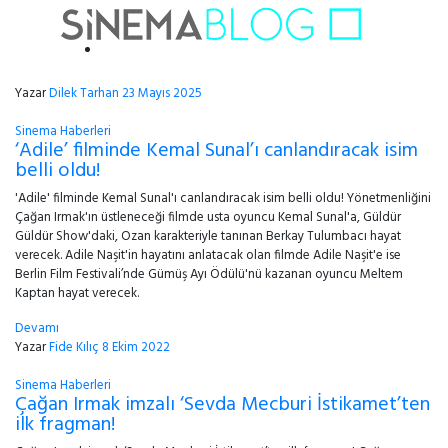
Yazar
Dilek Tarhan
23 Mayıs 2025
Sinema Haberleri
‘Adile’ filminde Kemal Sunal’ı canlandıracak isim
belli oldu!
'Adile' filminde Kemal Sunal'ı canlandıracak isim belli oldu! Yönetmenliğini
Çağan Irmak'ın üstleneceği filmde usta oyuncu Kemal Sunal'a, Güldür
Güldür Show'daki, Ozan karakteriyle tanınan Berkay Tulumbacı hayat
verecek. Adile Naşit'in hayatını anlatacak olan filmde Adile Naşit'e ise
Berlin Film Festivali’nde Gümüş Ayı Ödülü'nü kazanan oyuncu Meltem
Kaptan hayat verecek.
Devamı
Yazar
Fide Kılıç
8 Ekim 2022
Sinema Haberleri
Çağan Irmak imzalı ‘Sevda Mecburi İstikamet’ten
ilk fragman!