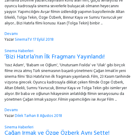
zamanla birbirine yabancılaşmasını konu alan film, güçlü senaryosu ve
oyuncu kadrosuyla sinema severlerle buluşacak olmanın heyecanını
yaşıyor. Yapımcılığını Avşar filmin üstlendiği yapımın başrollerinde Altan
Erkekli, Tolga Tekin, Özge Özberk, Binnur Kaya ve Sumru Yavrucuk yer
alıyor... Bizi Hatırla filmi konusu: Kaan (Tolga Tekin) binbir ...
Devamı
Yazar
SinemaTV
17 Eylül 2018
Sinema Haberleri
‘Bizi Hatırla’nın İlk Fragmanı Yayınlandı!
'Issız Adam', 'Babam ve Oğlum', 'Unutursam Fısılda' ve 'Ulak' gibi birçok
filme imza atmış Türk sinemasının başarılı yönetmeni Çağan Irmak’ın yeni
sinema filmi 'Bizi Hatırla'nın ilk fragmanı yayınlandı. Film, 23 Kasım tarihinde
vizyona girecek. Oyuncu kadrosuyla dikkat çeken filmde Özge Özberk,
Altan Erkekli, Sumru Yavrucuk, Binnur Kaya ve Tolga Tekin gibi isimler yer
alıyor. Bir baba ve oğlunun hikayesinin anlatıldığı filmin senaryosunu da
yönetmen Çağan Irmak yazıyor. Filmin yapımcılığını ise Avşar Film ...
Devamı
Yazar
Dilek Tarhan
8 Ağustos 2018
Sinema Haberleri
Çağan Irmak ve Özge Özberk Aynı Sette!