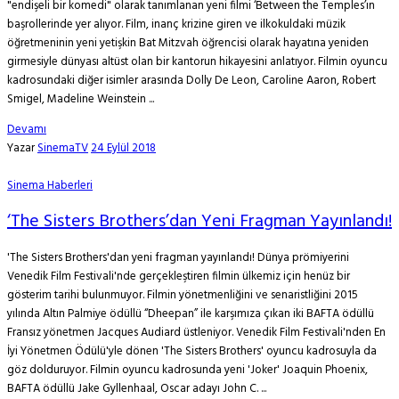
"endişeli bir komedi" olarak tanımlanan yeni filmi ‘Between the Temples’ın
başrollerinde yer alıyor. Film, inanç krizine giren ve ilkokuldaki müzik
öğretmeninin yeni yetişkin Bat Mitzvah öğrencisi olarak hayatına yeniden
girmesiyle dünyası altüst olan bir kantorun hikayesini anlatıyor. Filmin oyuncu
kadrosundaki diğer isimler arasında Dolly De Leon, Caroline Aaron, Robert
Smigel, Madeline Weinstein ...
Devamı
Yazar
SinemaTV
24 Eylül 2018
Sinema Haberleri
‘The Sisters Brothers’dan Yeni Fragman Yayınlandı!
'The Sisters Brothers'dan yeni fragman yayınlandı! Dünya prömiyerini
Venedik Film Festivali'nde gerçekleştiren filmin ülkemiz için henüz bir
gösterim tarihi bulunmuyor. Filmin yönetmenliğini ve senaristliğini 2015
yılında Altın Palmiye ödüllü “Dheepan” ile karşımıza çıkan iki BAFTA ödüllü
Fransız yönetmen Jacques Audiard üstleniyor. Venedik Film Festivali'nden En
İyi Yönetmen Ödülü'yle dönen 'The Sisters Brothers' oyuncu kadrosuyla da
göz dolduruyor. Filmin oyuncu kadrosunda yeni 'Joker' Joaquin Phoenix,
BAFTA ödüllü Jake Gyllenhaal, Oscar adayı John C. ...