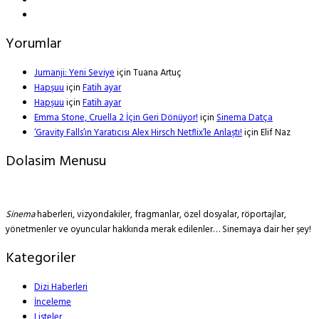
Yorumlar
Jumanji: Yeni Seviye
için
Tuana Artuç
Hapşuu
için
Fatih ayar
Hapşuu
için
Fatih ayar
Emma Stone, Cruella 2 İçin Geri Dönüyor!
için
Sinema Datça
‘Gravity Falls’ın Yaratıcısı Alex Hirsch Netflix’le Anlaştı!
için
Elif Naz
Dolasim Menusu
Sinema
haberleri, vizyondakiler, fragmanlar, özel dosyalar, röportajlar,
yönetmenler ve oyuncular hakkında merak edilenler… Sinemaya dair her şey!
Kategoriler
Dizi Haberleri
İnceleme
Listeler