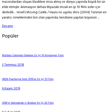
maceralardan oluşan klasiklere imza atmış ve dünya çapında büyük bir ün
elde etmiştir. Animasyon dehası Miyazaki imzalı en iyi 10 filmi sizler için
derledik… Howl’s Moving Castle / Hauru no ugoku shiro (2004) Türünün en
yaratıcı örneklerinden biri olan yapımda, kendisine yapılan büyünün ...
Devamı
Popüler
Mutlaka İzlenmesi Gereken En İyi 14 Animasyon Filmi
3 Temmuz 2018
IMDb Puanlarına Göre 2019’un En İyi 15 Filmi
6 Kasım 2019
2018’in Hafızalarda İz Bırakan En İyi 20 Filmi