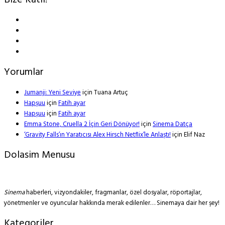
Bize Katıl!
Yorumlar
Jumanji: Yeni Seviye
için
Tuana Artuç
Hapşuu
için
Fatih ayar
Hapşuu
için
Fatih ayar
Emma Stone, Cruella 2 İçin Geri Dönüyor!
için
Sinema Datça
‘Gravity Falls’ın Yaratıcısı Alex Hirsch Netflix’le Anlaştı!
için
Elif Naz
Dolasim Menusu
Sinema
haberleri, vizyondakiler, fragmanlar, özel dosyalar, röportajlar,
yönetmenler ve oyuncular hakkında merak edilenler… Sinemaya dair her şey!
Kategoriler