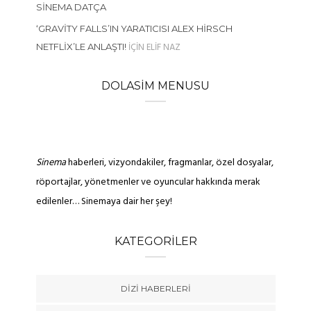
SINEMA DATÇA
‘GRAVITY FALLS’IN YARATICISI ALEX HIRSCH
IÇIN
ELIF NAZ
NETFLIX’LE ANLAŞTI!
DOLASIM MENUSU
Sinema
haberleri, vizyondakiler, fragmanlar, özel dosyalar,
röportajlar, yönetmenler ve oyuncular hakkında merak
edilenler… Sinemaya dair her şey!
KATEGORILER
DIZI HABERLERI