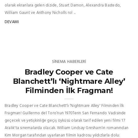
olarak ekranlara gelen dizide, Stuart Damon, Alexandra Bastedo,
William Gaunt ve Anthony Nicholls rol ...
DEVAMI
SINEMA HABERLERI
Bradley Cooper ve Cate
Blanchett’lı ‘Nightmare Alley’
Filminden İlk Fragman!
Bradley Cooper ve Cate Blanchett'lı ‘Nightmare Alley' Filminden İlk
Fragman! Guillermo del Toro’nun 1970’lerin San Fernando Vadisinde
geçecek ve yetişkinliğe geçiş öyküsü olarak tarif edilen yeni filmi 17
Aralık'ta sinemalarda olacak. William Lindsay Gresham’ın romanından
Kim Morgan tarafından uyarlanan filmin kadrosu yıldızlarla dolu: