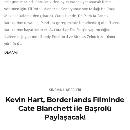
anlaşma imzaladı. Popüler video oyunundan uyarlanacak filmin
yöntmenliğini Eli Roth üstlenecek. Senaryonun son taslağı ise Craig
Mazin'in kaleminden çıkacak. Curtis filmde, Dr. Patricia Tannis
karakterine dayanan, Pandora gezegeninde bir arkeolog olan Tannis
karakterine hayat verecek. Avi Arad ve Erik Feig’in yapımcılığını
üstleneceği yapımda Randy Pitchford ve Strauss Zelnick ise filmin
yürütücü ...
DEVAMI
SINEMA HABERLERI
Kevin Hart, Borderlands Filminde
Cate Blanchett ile Başrolü
Paylaşacak!