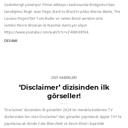
Soderbergh yönetiyor. Filmin etkileyici kadrosunda Bridgerton’dan
tanıdığımız Regé-Jean Page, Back to Black’in yıldızı Marisa Abela, The
Lazarus Project’ten Tom Burke ve James Bond serisinin ünlü
isimleri Pierce Brosnan ile Naomie Harris yer alıyor.
https://www.youtube.com/watch?v=vZ4EkhX8fX4
DEVAMI
DIZI HABERLERI
‘Disclaimer’ dizisinden ilk
görseller!
‘Disclaimer’ dizisinden ilk görseller! 2024'ün merakla beklenen TV
dizilerinden biri olan Disclaimer"dan görseller yayınlandı. Apple TV+'ta
yayınlanacak dizide Cate Blanchett ve Kevin Kline'ı başrolde