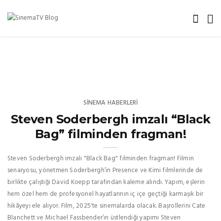
SINEMA HABERLERI
Steven Soderbergh imzalı “Black
Bag” filminden fragman!
Steven Soderbergh imzalı "Black Bag" filminden fragman! Filmin
senaryosu, yönetmen Soderbergh’in Presence ve Kimi filmlerinde de
birlikte çalıştığı David Koepp tarafından kaleme alındı. Yapım, eşlerin
hem özel hem de profesyonel hayatlarının iç içe geçtiği karmaşık bir
hikâyeyi ele alıyor. Film, 2025'te sinemalarda olacak. Başrollerini Cate
Blanchett ve Michael Fassbender’ın üstlendiği yapımı Steven