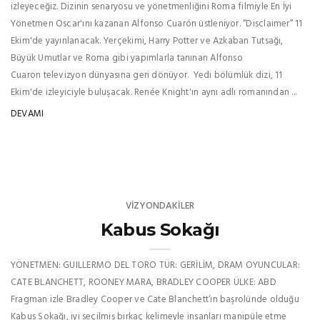
izleyeceğiz. Dizinin senaryosu ve yönetmenliğini Roma filmiyle En İyi
Yönetmen Oscar'ını kazanan Alfonso Cuarón üstleniyor. “Disclaimer” 11
Ekim'de yayınlanacak. Yerçekimi, Harry Potter ve Azkaban Tutsağı,
Büyük Umutlar ve Roma gibi yapımlarla tanınan Alfonso
Cuaron televizyon dünyasına geri dönüyor. Yedi bölümlük dizi, 11
Ekim'de izleyiciyle buluşacak. Renée Knight'ın aynı adlı romanından ...
DEVAMI
VIZYONDAKILER
Kabus Sokağı
YÖNETMEN: GUILLERMO DEL TORO TÜR: GERİLİM, DRAM OYUNCULAR:
CATE BLANCHETT, ROONEY MARA, BRADLEY COOPER ÜLKE: ABD
Fragman izle Bradley Cooper ve Cate Blanchett‘ın başrolünde olduğu
Kabus Sokağı, iyi seçilmiş birkaç kelimeyle insanları manipüle etme