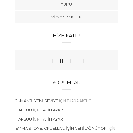
TÜMÜ
VIZYONDAKILER
BIZE KATIL!
YORUMLAR
IÇIN
TUANA ARTUÇ
JUMANJI: YENI SEVIYE
IÇIN
HAPŞUU
FATIH AYAR
IÇIN
HAPŞUU
FATIH AYAR
IÇIN
EMMA STONE, CRUELLA 2 İÇIN GERI DÖNÜYOR!