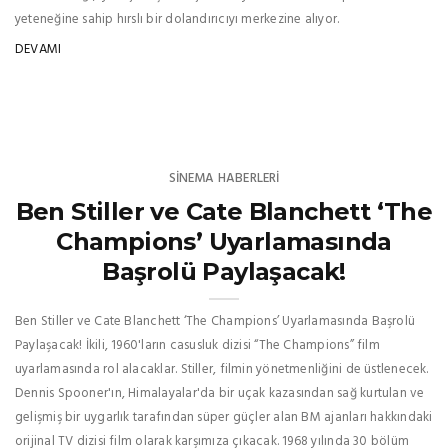
yeteneğine sahip hırslı bir dolandırıcıyı merkezine alıyor.
DEVAMI
SINEMA HABERLERI
Ben Stiller ve Cate Blanchett ‘The
Champions’ Uyarlamasında
Başrolü Paylaşacak!
Ben Stiller ve Cate Blanchett ‘The Champions’ Uyarlamasında Başrolü
Paylaşacak! İkili, 1960'ların casusluk dizisi “The Champions” film
uyarlamasında rol alacaklar. Stiller, filmin yönetmenliğini de üstlenecek.
Dennis Spooner'ın, Himalayalar'da bir uçak kazasından sağ kurtulan ve
gelişmiş bir uygarlık tarafından süper güçler alan BM ajanları hakkındaki
orijinal TV dizisi film olarak karşımıza çıkacak. 1968 yılında 30 bölüm