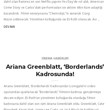
dahil olan Ramirez en son Netflix yapımı Yes Day'de rol aldı, American
Crime Story ve Carlos'daki performasları ise aktöre Altın Küre adaylığı
kazandırdı. Filmin senaryosunu “Chernobyl,”in senaristi Craig
Mazin üstlenecek. Yönetmen koltuğunda ise Eli Roth oturacak. Avi ...
DEVAMI
SINEMA HABERLERI
Ariana Greenblatt, ‘Borderlands’
Kadrosunda!
Ariana Greenblatt, 'Borderlands' Kadrosunda! Lionsgate’in video
oyunundan uyarlanacak “Borderlands” filminin kadrosu genişlemeye
devam ediyor. Eli Roth'un yönetmen koltuğunda oturduğu filmin
kadrosuna dahil olan son isim Ariana Greenblatt oldu. Greenblatt, Cate
Blanchett, Kevin Hart, Jamie Lee Curtis, ve Jack Black ile birlikte rol