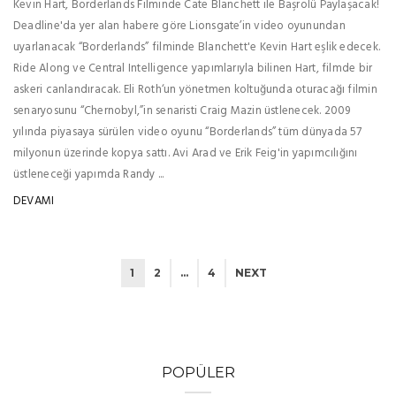
Kevin Hart, Borderlands Filminde Cate Blanchett ile Başrolü Paylaşacak!
Deadline'da yer alan habere göre Lionsgate’in video oyunundan
uyarlanacak “Borderlands” filminde Blanchett'e Kevin Hart eşlik edecek.
Ride Along ve Central Intelligence yapımlarıyla bilinen Hart, filmde bir
askeri canlandıracak. Eli Roth‘un yönetmen koltuğunda oturacağı filmin
senaryosunu “Chernobyl,”in senaristi Craig Mazin üstlenecek. 2009
yılında piyasaya sürülen video oyunu “Borderlands” tüm dünyada 57
milyonun üzerinde kopya sattı. Avi Arad ve Erik Feig'in yapımcılığını
üstleneceği yapımda Randy ...
DEVAMI
1
2
…
4
NEXT
POPÜLER