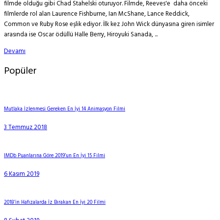
filmde olduğu gibi Chad Stahelski oturuyor. Filmde, Reeves'e daha önceki
filmlerde rol alan Laurence Fishburne, Ian McShane, Lance Reddick,
Common ve Ruby Rose eşlik ediyor. İlk kez John Wick dünyasına giren isimler
arasında ise Oscar ödüllü Halle Berry, Hiroyuki Sanada, ...
Devamı
Popüler
Mutlaka İzlenmesi Gereken En İyi 14 Animasyon Filmi
3 Temmuz 2018
IMDb Puanlarına Göre 2019’un En İyi 15 Filmi
6 Kasım 2019
2018’in Hafızalarda İz Bırakan En İyi 20 Filmi