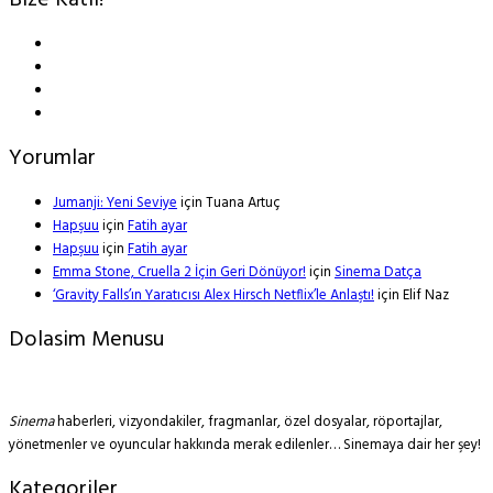
Bize Katıl!
Yorumlar
Jumanji: Yeni Seviye
için
Tuana Artuç
Hapşuu
için
Fatih ayar
Hapşuu
için
Fatih ayar
Emma Stone, Cruella 2 İçin Geri Dönüyor!
için
Sinema Datça
‘Gravity Falls’ın Yaratıcısı Alex Hirsch Netflix’le Anlaştı!
için
Elif Naz
Dolasim Menusu
Sinema
haberleri, vizyondakiler, fragmanlar, özel dosyalar, röportajlar,
yönetmenler ve oyuncular hakkında merak edilenler… Sinemaya dair her şey!
Kategoriler