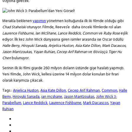
vizyona girecek.
Merakla beklenen
yapımın
yönetmen koltuğunda ilk iki filmde olduğu gibi
Chad Stahelski
oturuyor. Filmde, Reeves’e daha önceki filmlerde rol alan
Laurence Fishburne, Ian McShane, Lance Reddick, Common
ve
Ruby Rose
eşlik
ediyor. İlk kez John Wick dünyasına giren isimler arasında ise Oscar ödüllü
Halle Berry, Hiroyuki Sanada, Anjelica Huston, Asia Kate Dillon, Mark Dacascos,
Jason Mantzoukas, Yayan Ruhian, Cecep Arif Rahman
ve dövüşçü
Tiger Hu
Chen
bulunuyor.
Serinin ilk iki filmi gişede 260 milyon doların üstünde gişe hasılatı yapmıştı.
Yeni filmde, John Wick, kellesi üzerine 14 milyon dolar konulan bir firari
olarak karşımıza çıkacak.
Tags :
Anjelica Huston
,
Asia Kate Dillon
,
Cecep Arif Rahman
,
Common
,
Halle
Berry
,
Hiroyuki Sanada
,
ian mcshane
,
Jason Mantzoukas
,
John Wick 3:
Parabellum
,
Lance Reddick
,
Laurence Fishburne
,
Mark Dacascos
,
Yayan
Ruhian