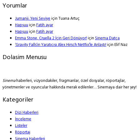
Yorumlar
Jumanji: Yeni Seviye
için
Tuana Artuç
Hapşuu
için
Fatih ayar
Hapşuu
için
Fatih ayar
Emma Stone, Cruella 2 İçin Geri Dönüyor!
için
Sinema Datça
‘Gravity Falls’ın Yaratıcısı Alex Hirsch Netflix’le Anlaştı!
için
Elif Naz
Dolasim Menusu
Sinema
haberleri, vizyondakiler, fragmanlar, özel dosyalar, röportajlar,
yönetmenler ve oyuncular hakkında merak edilenler… Sinemaya dair her şey!
Kategoriler
Dizi Haberleri
İnceleme
Listeler
Röportaj
Sinema Haberleri