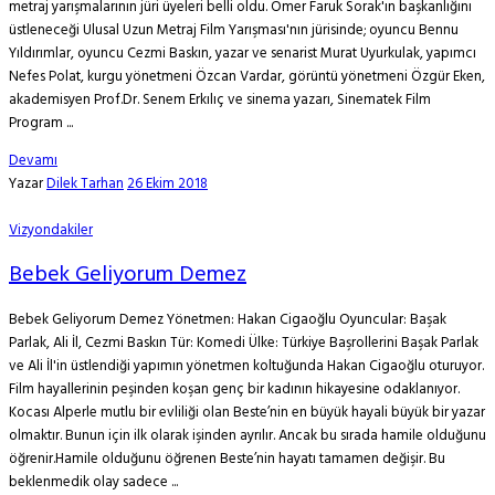
metraj yarışmalarının jüri üyeleri belli oldu. Ömer Faruk Sorak'ın başkanlığını
üstleneceği Ulusal Uzun Metraj Film Yarışması'nın jürisinde; oyuncu Bennu
Yıldırımlar, oyuncu Cezmi Baskın, yazar ve senarist Murat Uyurkulak, yapımcı
Nefes Polat, kurgu yönetmeni Özcan Vardar, görüntü yönetmeni Özgür Eken,
akademisyen Prof.Dr. Senem Erkılıç ve sinema yazarı, Sinematek Film
Program ...
Devamı
Yazar
Dilek Tarhan
26 Ekim 2018
Vizyondakiler
Bebek Geliyorum Demez
Bebek Geliyorum Demez Yönetmen: Hakan Cigaoğlu Oyuncular: Başak
Parlak, Ali İl, Cezmi Baskın Tür: Komedi Ülke: Türkiye Başrollerini Başak Parlak
ve Ali İl'in üstlendiği yapımın yönetmen koltuğunda Hakan Cigaoğlu oturuyor.
Film hayallerinin peşinden koşan genç bir kadının hikayesine odaklanıyor.
Kocası Alperle mutlu bir evliliği olan Beste’nin en büyük hayali büyük bir yazar
olmaktır. Bunun için ilk olarak işinden ayrılır. Ancak bu sırada hamile olduğunu
öğrenir.Hamile olduğunu öğrenen Beste’nin hayatı tamamen değişir. Bu
beklenmedik olay sadece ...