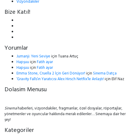
Vizyondakiler
Bize Katıl!
Yorumlar
Jumanji: Yeni Seviye
için
Tuana Artuç
Hapşuu
için
Fatih ayar
Hapşuu
için
Fatih ayar
Emma Stone, Cruella 2 İçin Geri Dönüyor!
için
Sinema Datça
‘Gravity Falls’ın Yaratıcısı Alex Hirsch Netflix’le Anlaştı!
için
Elif Naz
Dolasim Menusu
Sinema
haberleri, vizyondakiler, fragmanlar, özel dosyalar, röportajlar,
yönetmenler ve oyuncular hakkında merak edilenler… Sinemaya dair her
şey!
Kategoriler