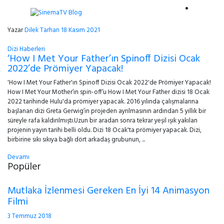
Yazar
Dilek Tarhan
18 Kasım 2021
Dizi Haberleri
‘How I Met Your Father’ın Spinoff Dizisi Ocak
2022’de Prömiyer Yapacak!
'How I Met Your Father'ın Spinoff Dizisi Ocak 2022'de Prömiyer Yapacak!
How I Met Your Mother’ın spin-off’u How I Met Your Father dizisi 18 Ocak
2022 tarihinde Hulu'da prömiyer yapacak. 2016 yılında çalışmalarına
başlanan dizi Greta Gerwig’in projeden ayrılmasının ardından 5 yıllık bir
süreyle rafa kaldırılmıştı.Uzun bir aradan sonra tekrar yeşil ışık yakılan
projenin yayın tarihi belli oldu. Dizi 18 Ocak'ta prömiyer yapacak. Dizi,
birbirine sıkı sıkıya bağlı dört arkadaş grubunun, ...
Devamı
Popüler
Mutlaka İzlenmesi Gereken En İyi 14 Animasyon
Filmi
3 Temmuz 2018