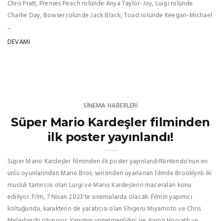
Chris Pratt, Prenses Peach rolünde Anya Taylor-Joy, Luigi rolünde
Charlie Day, Bowser rolünde Jack Black, Toad rolünde Keegan-Michael
...
DEVAMI
SINEMA HABERLERI
Süper Mario Kardeşler filminden
ilk poster yayınlandı!
Süper Mario Kardeşler filminden ilk poster yayınlandı!Nintendo’nun en
ünlü oyunlarından Mario Bros. serisinden uyarlanan filmde Brooklynli iki
musluk tamircisi olan Luigi ve Mario Kardeşlerin maceraları konu
ediliyor. Film, 7 Nisan 2023'te sinemalarda olacak. Filmin yapımcı
koltuğunda, karakterin de yaratıcısı olan Shigeru Miyamoto ve Chris
Meledandri oturuyor. Yapımın yönetmenliğini ise Aaron Horvath ve