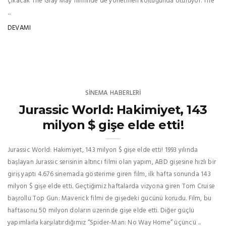
çıkacak The Gray May filminde de yönetmen koltuğunda oturuyor. The
...
DEVAMI
SINEMA HABERLERI
Jurassic World: Hakimiyet, 143
milyon $ gişe elde etti!
Jurassic World: Hakimiyet, 143 milyon $ gişe elde etti! 1993 yılında
başlayan Jurassic serisinin altıncı filmi olan yapım, ABD gişesine hızlı bir
giriş yaptı 4.676 sinemada gösterime giren film, ilk hafta sonunda 143
milyon $ gişe elde etti. Geçtiğimiz haftalarda vizyona giren Tom Cruise
başrollü Top Gun: Maverick filmi de gişedeki gücünü korudu. Film, bu
haftasonu 50 milyon doların üzerinde gişe elde etti. Diğer güçlü
yapımlarla karşılatırdığımız “Spider-Man: No Way Home” üçüncü ...