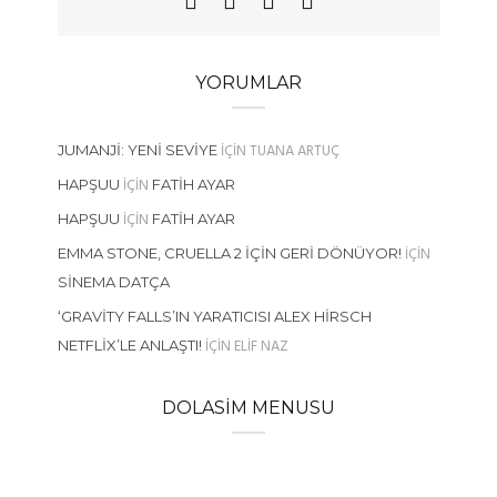
YORUMLAR
IÇIN
TUANA ARTUÇ
JUMANJI: YENI SEVIYE
IÇIN
HAPŞUU
FATIH AYAR
IÇIN
HAPŞUU
FATIH AYAR
IÇIN
EMMA STONE, CRUELLA 2 İÇIN GERI DÖNÜYOR!
SINEMA DATÇA
‘GRAVITY FALLS’IN YARATICISI ALEX HIRSCH
IÇIN
ELIF NAZ
NETFLIX’LE ANLAŞTI!
DOLASIM MENUSU