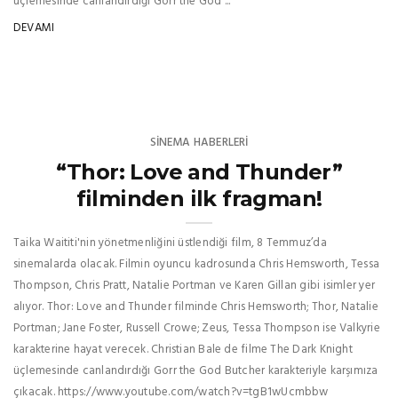
üçlemesinde canlandırdığı Gorr the God ...
DEVAMI
SINEMA HABERLERI
“Thor: Love and Thunder”
filminden ilk fragman!
Taika Waititi'nin yönetmenliğini üstlendiği film, 8 Temmuz’da
sinemalarda olacak. Filmin oyuncu kadrosunda Chris Hemsworth, Tessa
Thompson, Chris Pratt, Natalie Portman ve Karen Gillan gibi isimler yer
alıyor. Thor: Love and Thunder filminde Chris Hemsworth; Thor, Natalie
Portman; Jane Foster, Russell Crowe; Zeus, Tessa Thompson ise Valkyrie
karakterine hayat verecek. Christian Bale de filme The Dark Knight
üçlemesinde canlandırdığı Gorr the God Butcher karakteriyle karşımıza
çıkacak. https://www.youtube.com/watch?v=tgB1wUcmbbw