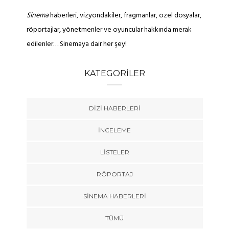
Sinema
haberleri, vizyondakiler, fragmanlar, özel dosyalar,
röportajlar, yönetmenler ve oyuncular hakkında merak
edilenler… Sinemaya dair her şey!
KATEGORILER
DIZI HABERLERI
İNCELEME
LISTELER
RÖPORTAJ
SINEMA HABERLERI
TÜMÜ