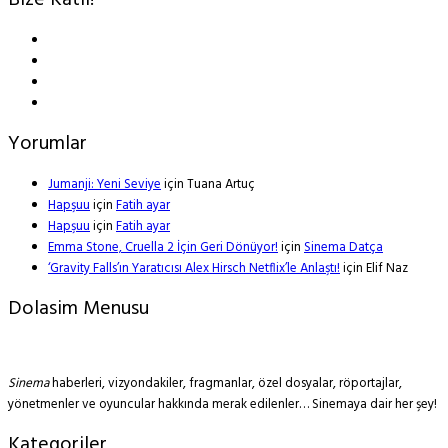
Bize Katıl!
Yorumlar
Jumanji: Yeni Seviye
için
Tuana Artuç
Hapşuu
için
Fatih ayar
Hapşuu
için
Fatih ayar
Emma Stone, Cruella 2 İçin Geri Dönüyor!
için
Sinema Datça
‘Gravity Falls’ın Yaratıcısı Alex Hirsch Netflix’le Anlaştı!
için
Elif Naz
Dolasim Menusu
Sinema
haberleri, vizyondakiler, fragmanlar, özel dosyalar, röportajlar,
yönetmenler ve oyuncular hakkında merak edilenler… Sinemaya dair her şey!
Kategoriler