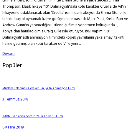
Emma Thompson, 'Cruella' filminde Emma Stone'a eşlik edecek! Emma
Thompson, klasik hikaye '101 Dalmaçyalı'daki kötü karakter Cruella de Vil'in
hikayesine odaklanacak olan 'Cruella' isimli canlı aksiyonda Emma Stone ile
birlikte başrol oynamak üzere görüşmelere başladı. Marc Platt, Kristin Burr ve
Andrew Gunn'ın yapımcılığını üstlendiği filmin yönetmen koltuğunda 'I,
Tonya'dan hatırladığımız Craig Gillespie oturuyor. 1961 yapımı '101
Dalmaçyalı' adlı animasyon filmindeki köpek yavrularını yakalamayı takıntı
haline getirmiş olan kötü karakter de Vil'e yeni ...
Devamı
Popüler
Mutlaka İzlenmesi Gereken En İyi 14 Animasyon Filmi
3 Temmuz 2018
IMDb Puanlarına Göre 2019’un En İyi 15 Filmi
6 Kasım 2019