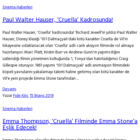
Sinema Haberleri
Paul Walter Hauser, ‘Cruella’ Kadrosunda!
Paul Walter Hauser, 'Cruella' kadrosunda! 'Richard Jewell'in yıldızı Paul Walter
Hauser, Disney klasiği '101 Dalmaçyalı'daki kötü karakter Cruella de Vil'in
hikayesine odaklanacak olan 'Cruella' adlı canlı aksiyon filminde rol almaya
hazırlanıyor. Marc Platt, Kristin Burr ve Andrew Gunn'ın yapımcılığını
üstlendiği filmin yönetmen koltuğunda 'I, Tonya'dan hatırladığımız Craig
Gillespie oturuyor. 1961 yapımı '101 Dalmaçyalı' adlı animasyon filmindeki
köpek yavrularını yakalamayı takıntı haline getirmiş olan kötü karakter de
Vil'e yeni projede Emma Stone tarafından ...
Devamı
Yazar
Fide Kılıç
15 Mayıs 2019
Sinema Haberleri
Emma Thompson, ‘Cruella’ Filminde Emma Stone’a
Eşlik Edecek!