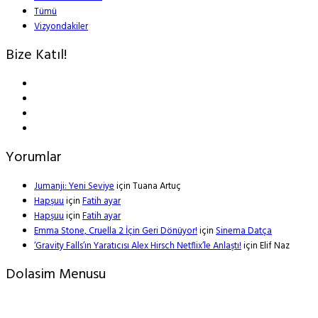
Tümü
Vizyondakiler
Bize Katıl!
Yorumlar
Jumanji: Yeni Seviye
için
Tuana Artuç
Hapşuu
için
Fatih ayar
Hapşuu
için
Fatih ayar
Emma Stone, Cruella 2 İçin Geri Dönüyor!
için
Sinema Datça
‘Gravity Falls’ın Yaratıcısı Alex Hirsch Netflix’le Anlaştı!
için
Elif Naz
Dolasim Menusu