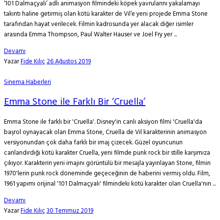
‘101 Dalmaçyalı’ adlı animasyon filmindeki köpek yavrularını yakalamayı
takıntı haline getirmiş olan kötü karakter de Vil’e yeni projede Emma Stone
tarafından hayat verilecek. Filmin kadrosunda yer alacak diğer isimler
arasında Emma Thompson, Paul Walter Hauser ve Joel Fry yer ...
Devamı
Yazar
Fide Kılıç
26 Ağustos 2019
Sinema Haberleri
Emma Stone ile Farklı Bir ‘Cruella’
Emma Stone ile farklı bir 'Cruella'. Disney'in canlı aksiyon filmi 'Cruella'da
başrol oynayacak olan Emma Stone, Cruella de Vil karakterinin animasyon
versiyonundan çok daha farklı bir imaj çizecek. Güzel oyuncunun
canlandırdığı kötü karakter Cruella, yeni filmde punk rock bir stille karşımıza
çıkıyor. Karakterin yeni imajını görüntülü bir mesajla yayınlayan Stone, filmin
1970'lerin punk rock döneminde geçeceğinin de haberini vermiş oldu. Film,
1961 yapımı orijinal '101 Dalmaçyalı' filmindeki kötü karakter olan Cruella'nın ...
Devamı
Yazar
Fide Kılıç
30 Temmuz 2019