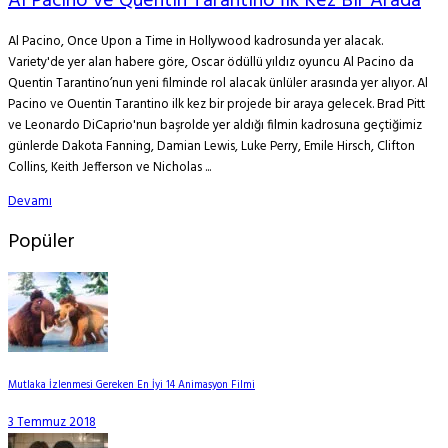
Al Pacino ve Quentin Tarantino İlk Kez Bir Arada
Al Pacino, Once Upon a Time in Hollywood kadrosunda yer alacak.
Variety'de yer alan habere göre, Oscar ödüllü yıldız oyuncu Al Pacino da
Quentin Tarantino’nun yeni filminde rol alacak ünlüler arasında yer alıyor. Al
Pacino ve Ouentin Tarantino ilk kez bir projede bir araya gelecek. Brad Pitt
ve Leonardo DiCaprio'nun başrolde yer aldığı filmin kadrosuna geçtiğimiz
günlerde Dakota Fanning, Damian Lewis, Luke Perry, Emile Hirsch, Clifton
Collins, Keith Jefferson ve Nicholas ...
Devamı
Popüler
Mutlaka İzlenmesi Gereken En İyi 14 Animasyon Filmi
3 Temmuz 2018