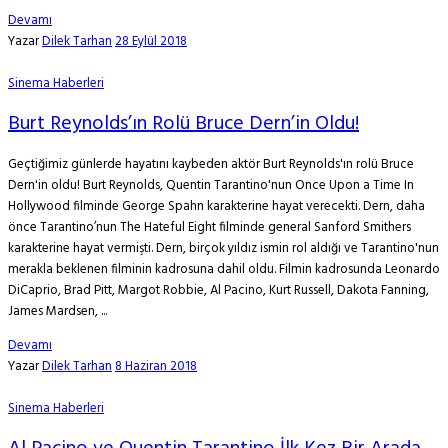
Devamı
Yazar
Dilek Tarhan
28 Eylül 2018
Sinema Haberleri
Burt Reynolds’ın Rolü Bruce Dern’in Oldu!
Geçtiğimiz günlerde hayatını kaybeden aktör Burt Reynolds'ın rolü Bruce
Dern'in oldu! Burt Reynolds, Quentin Tarantino'nun Once Upon a Time In
Hollywood filminde George Spahn karakterine hayat verecekti. Dern, daha
önce Tarantino’nun The Hateful Eight filminde general Sanford Smithers
karakterine hayat vermişti. Dern, birçok yıldız ismin rol aldığı ve Tarantino'nun
merakla beklenen filminin kadrosuna dahil oldu. Filmin kadrosunda Leonardo
DiCaprio, Brad Pitt, Margot Robbie, Al Pacino, Kurt Russell, Dakota Fanning,
James Mardsen, ...
Devamı
Yazar
Dilek Tarhan
8 Haziran 2018
Sinema Haberleri