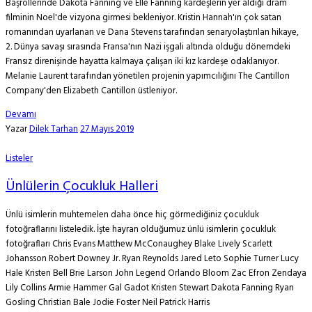
Başrollerinde Dakota Fanning ve Elle Fanning kardeşlerin yer aldığı dram
filminin Noel'de vizyona girmesi bekleniyor. Kristin Hannah'ın çok satan
romanından uyarlanan ve Dana Stevens tarafından senaryolaştırılan hikaye,
2. Dünya savaşı sırasında Fransa'nın Nazi işgali altında olduğu dönemdeki
Fransız direnişinde hayatta kalmaya çalışan iki kız kardeşe odaklanıyor.
Melanie Laurent tarafından yönetilen projenin yapımcılığını The Cantillon
Company'den Elizabeth Cantillon üstleniyor.
Devamı
Yazar
Dilek Tarhan
27 Mayıs 2019
Listeler
Ünlülerin Çocukluk Halleri
Ünlü isimlerin muhtemelen daha önce hiç görmediğiniz çocukluk
fotoğraflarını listeledik. İşte hayran olduğumuz ünlü isimlerin çocukluk
fotoğrafları Chris Evans Matthew McConaughey Blake Lively Scarlett
Johansson Robert Downey Jr. Ryan Reynolds Jared Leto Sophie Turner Lucy
Hale Kristen Bell Brie Larson John Legend Orlando Bloom Zac Efron Zendaya
Lily Collins Armie Hammer Gal Gadot Kristen Stewart Dakota Fanning Ryan
Gosling Christian Bale Jodie Foster Neil Patrick Harris