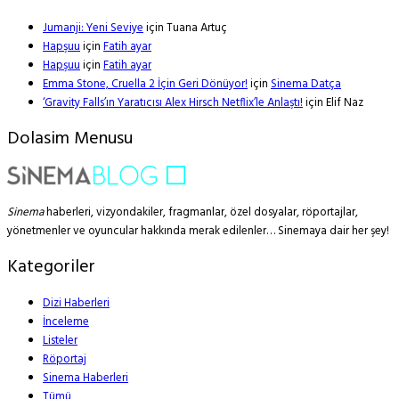
Jumanji: Yeni Seviye
için
Tuana Artuç
Hapşuu
için
Fatih ayar
Hapşuu
için
Fatih ayar
Emma Stone, Cruella 2 İçin Geri Dönüyor!
için
Sinema Datça
‘Gravity Falls’ın Yaratıcısı Alex Hirsch Netflix’le Anlaştı!
için
Elif Naz
Dolasim Menusu
Sinema
haberleri, vizyondakiler, fragmanlar, özel dosyalar, röportajlar,
yönetmenler ve oyuncular hakkında merak edilenler… Sinemaya dair her şey!
Kategoriler
Dizi Haberleri
İnceleme
Listeler
Röportaj
Sinema Haberleri
Tümü