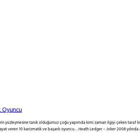
k Oyuncu
lerin yüzleşmesine tanık olduğumuz çoğu yapımda kimi zaman ilgiyi çeken taraf köt
ra hayat veren 10 karizmatik ve başarılı oyuncu… Heath Ledger – Joker 2008 yılında