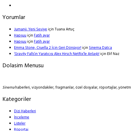
Yorumlar
Jumanji: Yeni Seviye
için
Tuana Artuç
Hapşuu
için
Fatih ayar
Hapşuu
için
Fatih ayar
Emma Stone, Cruella 2 İçin Geri Dönüyor!
için
Sinema Datça
‘Gravity Falls’ın Yaratıcısı Alex Hirsch Netflix’le Anlaştı!
için
Elif Naz
Dolasim Menusu
Sinema
haberleri, vizyondakiler, fragmanlar, özel dosyalar, röportajlar, yöne
Kategoriler
Dizi Haberleri
İnceleme
Listeler
Röportaj