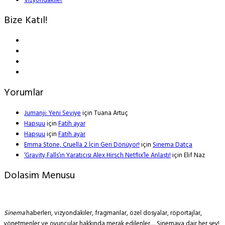
Vizyondakiler
Bize Katıl!
Yorumlar
Jumanji: Yeni Seviye
için
Tuana Artuç
Hapşuu
için
Fatih ayar
Hapşuu
için
Fatih ayar
Emma Stone, Cruella 2 İçin Geri Dönüyor!
için
Sinema Datça
‘Gravity Falls’ın Yaratıcısı Alex Hirsch Netflix’le Anlaştı!
için
Elif Naz
Dolasim Menusu
Sinema
haberleri, vizyondakiler, fragmanlar, özel dosyalar, röportajlar,
yönetmenler ve oyuncular hakkında merak edilenler… Sinemaya dair her şey!