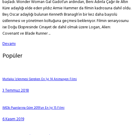
başladı. Wonder Woman Gal Gadot’un ardından, Beni Adınla Çağır ile Altın
Küre adaylığı elde eden yıldız Armie Hammer da filmin kadrosuna dahil oldu.
Beş Oscar adaylığı bulunan Kenneth Branagh’ın bir kez daha başrolü
üstlenmesi ve yönetmen koltuğuna geçmesi bekleniyor. Filmin senaryosunu
ise Doğu Ekspresinde Cinayet de dahil olmak üzere Logan, Alien:
Covenant ve Blade Runner ...
Devamı
Popüler
Mutlaka İzlenmesi Gereken En İyi 14 Animasyon Filmi
3 Temmuz 2018
IMDb Puanlarına Göre 2019’un En İyi 15 Filmi
6 Kasım 2019