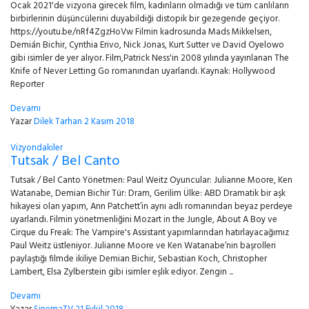
Ocak 2021'de vizyona girecek film, kadınların olmadığı ve tüm canlıların
birbirlerinin düşüncülerini duyabildiği distopik bir gezegende geçiyor.
https://youtu.be/nRf4ZgzHoVw Filmin kadrosunda Mads Mikkelsen,
Demián Bichir, Cynthia Erivo, Nick Jonas, Kurt Sutter ve David Oyelowo
gibi isimler de yer alıyor. Film,Patrick Ness'in 2008 yılında yayınlanan The
Knife of Never Letting Go romanından uyarlandı. Kaynak: Hollywood
Reporter
Devamı
Yazar
Dilek Tarhan
2 Kasım 2018
Vizyondakiler
Tutsak / Bel Canto
Tutsak / Bel Canto Yönetmen: Paul Weitz Oyuncular: Julianne Moore, Ken
Watanabe, Demian Bichir Tür: Dram, Gerilim Ülke: ABD Dramatik bir aşk
hikayesi olan yapım, Ann Patchett’in aynı adlı romanından beyaz perdeye
uyarlandı. Filmin yönetmenliğini Mozart in the Jungle, About A Boy ve
Cirque du Freak: The Vampire's Assistant yapımlarından hatırlayacağımız
Paul Weitz üstleniyor. Julianne Moore ve Ken Watanabe’nin başrolleri
paylaştığı filmde ikiliye Demian Bichir, Sebastian Koch, Christopher
Lambert, Elsa Zylberstein gibi isimler eşlik ediyor. Zengin ...
Devamı