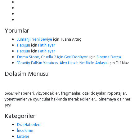
Yorumlar
Jumanji: Yeni Seviye
için
Tuana Artuç
Hapşuu
için
Fatih ayar
Hapşuu
için
Fatih ayar
Emma Stone, Cruella 2 İçin Geri Dönüyor!
için
Sinema Datça
‘Gravity Falls’ın Yaratıcısı Alex Hirsch Netflix’le Anlaştı!
için
Elif Naz
Dolasim Menusu
Sinema
haberleri, vizyondakiler, fragmanlar, özel dosyalar, röportajlar,
yönetmenler ve oyuncular hakkında merak edilenler… Sinemaya dair her
şey!
Kategoriler
Dizi Haberleri
İnceleme
Listeler