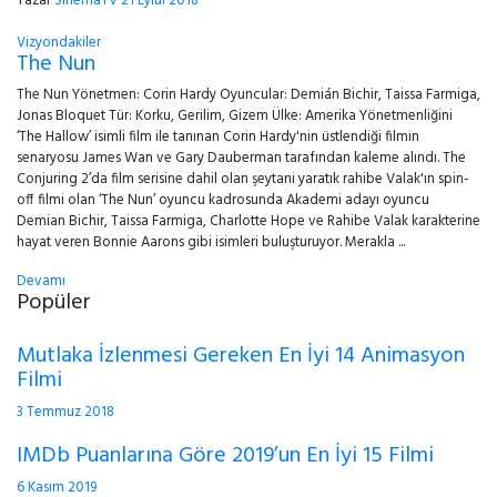
Yazar
SinemaTV
21 Eylül 2018
Vizyondakiler
The Nun
The Nun Yönetmen: Corin Hardy Oyuncular: Demián Bichir, Taissa Farmiga,
Jonas Bloquet Tür: Korku, Gerilim, Gizem Ülke: Amerika Yönetmenliğini
‘The Hallow’ isimli film ile tanınan Corin Hardy'nin üstlendiği filmin
senaryosu James Wan ve Gary Dauberman tarafından kaleme alındı. The
Conjuring 2’da film serisine dahil olan şeytani yaratık rahibe Valak'ın spin-
off filmi olan ‘The Nun’ oyuncu kadrosunda Akademi adayı oyuncu
Demian Bichir, Taissa Farmiga, Charlotte Hope ve Rahibe Valak karakterine
hayat veren Bonnie Aarons gibi isimleri buluşturuyor. Merakla ...
Devamı
Popüler
Mutlaka İzlenmesi Gereken En İyi 14 Animasyon
Filmi
3 Temmuz 2018
IMDb Puanlarına Göre 2019’un En İyi 15 Filmi
6 Kasım 2019