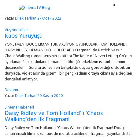
Yazar
Dilek Tarhan
27 Ocak 2022
Vizyondakiler
Kaos Yürüyüşü
YÖNETMEN: DOUG LIMAN TÜR: AKSİYON OYUNCULAR: TOM HOLLAND,
DAISY RIDLEY, DEMIÁN BICHIR ÜLKE: ABD Fragman izle Patrick Ness'in
Chaos Walking roman serisinin ilk kitabı The Knife of Never Letting Go'dan
uyarlanan film, kadınların tamamının öldüğü, erkeklerin ise birbirilerinin
düşüncelerini Gürültü adı verilen bir şekilde duyup görebildiği distopik bir
dünyada, Violet adında gizemli bir genç kadının ortaya çıkmasıyla değişen
dengeleri anlatıyor.
Devamı
Yazar
Dilek Tarhan
20 Kasım 2020
Sinema Haberleri
Daisy Ridley ve Tom Holland’lı ‘Chaos
Walking’den İlk Fragman!
Daisy Ridley ve Tom Holland'lı 'Chaos Walking'den İlk Fragman! Doug
Liman imzalı filmin uzun süredir merakla beklenen fragmanı yayınlandı. 22