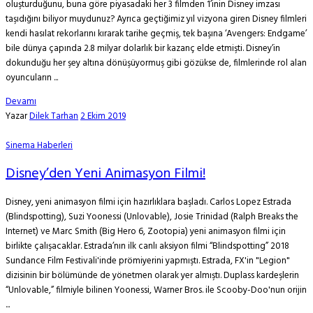
oluşturduğunu, buna göre piyasadaki her 3 filmden 1’inin Disney imzası
taşıdığını biliyor muydunuz? Ayrıca geçtiğimiz yıl vizyona giren Disney filmleri
kendi hasılat rekorlarını kırarak tarihe geçmiş, tek başına ‘Avengers: Endgame’
bile dünya çapında 2.8 milyar dolarlık bir kazanç elde etmişti. Disney’in
dokunduğu her şey altına dönüşüyormuş gibi gözükse de, filmlerinde rol alan
oyuncuların ...
Devamı
Yazar
Dilek Tarhan
2 Ekim 2019
Sinema Haberleri
Disney’den Yeni Animasyon Filmi!
Disney, yeni animasyon filmi için hazırlıklara başladı. Carlos Lopez Estrada
(Blindspotting), Suzi Yoonessi (Unlovable), Josie Trinidad (Ralph Breaks the
Internet) ve Marc Smith (Big Hero 6, Zootopia) yeni animasyon filmi için
birlikte çalışacaklar. Estrada’nın ilk canlı aksiyon filmi “Blindspotting” 2018
Sundance Film Festivali'inde prömiyerini yapmıştı. Estrada, FX'in "Legion"
dizisinin bir bölümünde de yönetmen olarak yer almıştı. Duplass kardeşlerin
“Unlovable,” filmiyle bilinen Yoonessi, Warner Bros. ile Scooby-Doo'nun orijin
...