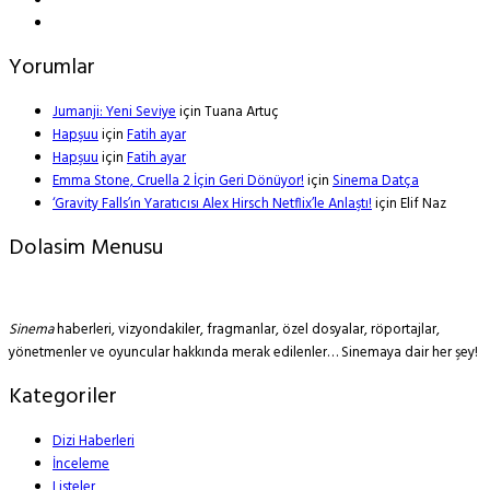
Yorumlar
Jumanji: Yeni Seviye
için
Tuana Artuç
Hapşuu
için
Fatih ayar
Hapşuu
için
Fatih ayar
Emma Stone, Cruella 2 İçin Geri Dönüyor!
için
Sinema Datça
‘Gravity Falls’ın Yaratıcısı Alex Hirsch Netflix’le Anlaştı!
için
Elif Naz
Dolasim Menusu
Sinema
haberleri, vizyondakiler, fragmanlar, özel dosyalar, röportajlar,
yönetmenler ve oyuncular hakkında merak edilenler… Sinemaya dair her şey!
Kategoriler
Dizi Haberleri
İnceleme
Listeler