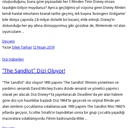
oluşturduğunu, buna göre piyasadaki her 3 filmden 1’inin Disney imzası
taşıdığını biliyor muydunuz? Ayrıca geçtiğimiz yıl vizyona giren Disney filmleri
kendi hasılat rekorlarını kırarak tarihe geçmiş, tek başına ‘Avengers: Endgame’
bile dünya çapında 2.8 milyar dolarlık bir kazanç elde etmişti. Disney’in
dokunduğu her şey altına dönüşüyormuş gibi gözükse de, filmlerinde rol alan
oyuncuların ...
Devamı
Yazar
Dilek Tarhan
12 Nisan 2019
Dizi Haberleri
“The Sandlot” Dizi Oluyor!
"The Sandlot" dizi oluyor! 1993 yapımı 'The Sandlot' filminin yönetmen ve
yardımcı senaristi David Mickey Evans dizide senarist ve yönetici yapımcı
olarak yer alacak. Dizi Disney+'ta yayınlanacak. Deadline'da yer alan habere
göre dizi için hazırlıklar başladı. Dizi 1984'te geçecek ve orijinal filmde yer
alan isimlerin çocuklarına odaklanacaak. 1993 yapımı The Sandlot filmi 1960'lı
yıllarda geçiyor, Scottie Smalls'ın taşındıktan sonra bir grup çocukla yaşadığı
maceralara odaklanıyordu. Filmin kadrosunda Mike ...