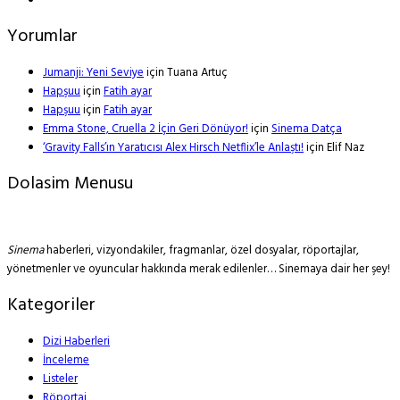
Yorumlar
Jumanji: Yeni Seviye
için
Tuana Artuç
Hapşuu
için
Fatih ayar
Hapşuu
için
Fatih ayar
Emma Stone, Cruella 2 İçin Geri Dönüyor!
için
Sinema Datça
‘Gravity Falls’ın Yaratıcısı Alex Hirsch Netflix’le Anlaştı!
için
Elif Naz
Dolasim Menusu
Sinema
haberleri, vizyondakiler, fragmanlar, özel dosyalar, röportajlar,
yönetmenler ve oyuncular hakkında merak edilenler… Sinemaya dair her şey!
Kategoriler
Dizi Haberleri
İnceleme
Listeler
Röportaj