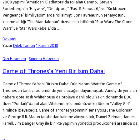
2008 yapımı “American Gladiators"da rol alan Carano, Steven
Soderbergh'in “Haywire”, “Deadpool,” “Fast & Furious 6,” ve “Kickboxer:
Vengeance” isimli yapımlarda rol almıştı. Jon Favreau'nun senaryosunu
kaleme aldığı “The Mandalorian" dizisinin ilk bölümü “Star Wars: The Clone
Wars” ve “Star Wars Rebels,”da ...
Devamı
Yazar
Dilek Tarhan
1 Kasım 2018
Dizi Haberleri
,
Sinema Haberleri
Game of Thrones’a Yeni Bir İsim Daha!
Game of Thrones'a Yeni Bir İsim Daha! Dün Naomi Watts'ın Game of
Thrones'un tanıtıcı bölümünde yer alacağını duyurmuştuk. Variety'de yer alan
habere göre Josh Whitehouse da projeye dahil oldu. Yakın dönemde BBC
dizisi "Poldark"da rol alan Whitehouse'u önümüzdeki dönem “Valley Girl”
filminde izleyeceğiz. Game of Thrones yapımının senaryosu Jane Goldman
ve George R.R. Martin tarafından kaleme alınıyor. İkili, Daniel Zelman, James
Farrell, Jim Danger Gray ile birlikte yapımın yönetici prodüktörleri arasında da
...