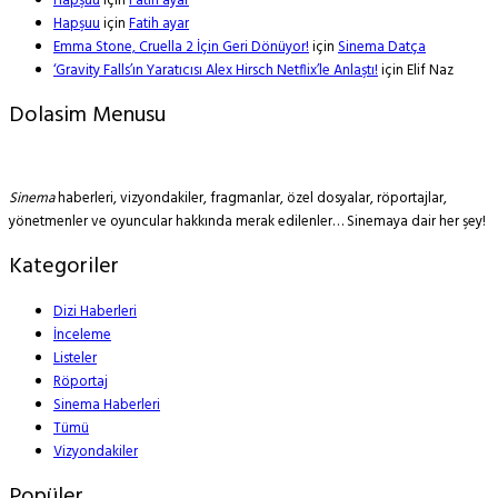
Hapşuu
için
Fatih ayar
Hapşuu
için
Fatih ayar
Emma Stone, Cruella 2 İçin Geri Dönüyor!
için
Sinema Datça
‘Gravity Falls’ın Yaratıcısı Alex Hirsch Netflix’le Anlaştı!
için
Elif Naz
Dolasim Menusu
Sinema
haberleri, vizyondakiler, fragmanlar, özel dosyalar, röportajlar,
yönetmenler ve oyuncular hakkında merak edilenler… Sinemaya dair her şey!
Kategoriler
Dizi Haberleri
İnceleme
Listeler
Röportaj
Sinema Haberleri
Tümü
Vizyondakiler
Popüler