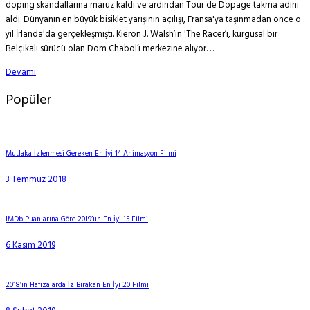
doping skandallarına maruz kaldı ve ardından Tour de Dopage takma adını
aldı. Dünyanın en büyük bisiklet yarışının açılışı, Fransa'ya taşınmadan önce o
yıl İrlanda'da gerçekleşmişti. Kieron J. Walsh’ın 'The Racer’ı, kurgusal bir
Belçikalı sürücü olan Dom Chabol’ı merkezine alıyor. ...
Devamı
Popüler
Mutlaka İzlenmesi Gereken En İyi 14 Animasyon Filmi
3 Temmuz 2018
IMDb Puanlarına Göre 2019’un En İyi 15 Filmi
6 Kasım 2019
2018’in Hafızalarda İz Bırakan En İyi 20 Filmi