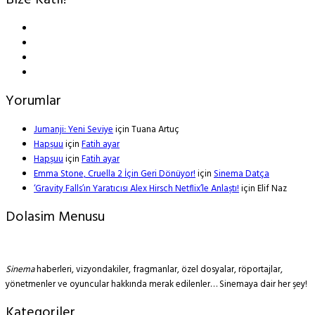
Bize Katıl!
Yorumlar
Jumanji: Yeni Seviye
için
Tuana Artuç
Hapşuu
için
Fatih ayar
Hapşuu
için
Fatih ayar
Emma Stone, Cruella 2 İçin Geri Dönüyor!
için
Sinema Datça
‘Gravity Falls’ın Yaratıcısı Alex Hirsch Netflix’le Anlaştı!
için
Elif Naz
Dolasim Menusu
Sinema
haberleri, vizyondakiler, fragmanlar, özel dosyalar, röportajlar,
yönetmenler ve oyuncular hakkında merak edilenler… Sinemaya dair her şey!
Kategoriler