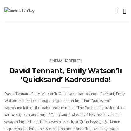
SINEMA HABERLERI
David Tennant, Emily Watson’lı
‘Quicksand’ Kadrosunda!
David Tennant, Emily Watson'lı ‘Quicksand’ kadrosunda! Tennant, Emily
Watson'ın başrolde olduğu psikolojik gerilim filmi “Quicksand”
kadrosuna katıldı. İkili daha önce mini dizi “The Politician’s Husband,”da
karı kocayı canlandırmıştı. “Quicksand”, Akdeniz ülkesinde hayallerini
yaşayan İngiliz bir çiftin hikayesini ele alıyor. Çiftin hayatı, oğullarının
trajik şekilde öldürülmesiyle cehenneme döner. Tehlikeli bir yabancı