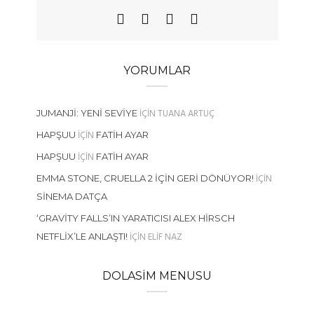
YORUMLAR
IÇIN
TUANA ARTUÇ
JUMANJI: YENI SEVIYE
IÇIN
HAPŞUU
FATIH AYAR
IÇIN
HAPŞUU
FATIH AYAR
IÇIN
EMMA STONE, CRUELLA 2 İÇIN GERI DÖNÜYOR!
SINEMA DATÇA
‘GRAVITY FALLS’IN YARATICISI ALEX HIRSCH
IÇIN
ELIF NAZ
NETFLIX’LE ANLAŞTI!
DOLASIM MENUSU