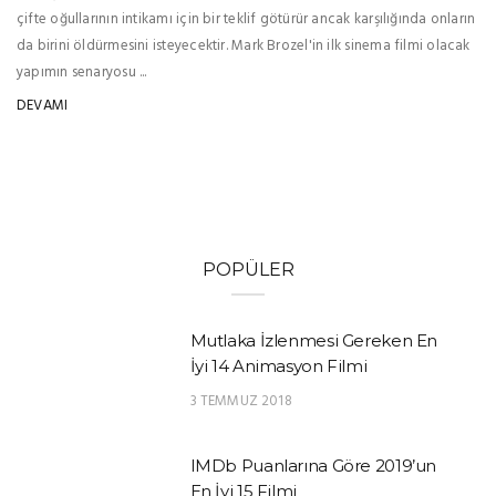
çifte oğullarının intikamı için bir teklif götürür ancak karşılığında onların
da birini öldürmesini isteyecektir. Mark Brozel'in ilk sinema filmi olacak
yapımın senaryosu ...
DEVAMI
POPÜLER
Mutlaka İzlenmesi Gereken En
İyi 14 Animasyon Filmi
3 TEMMUZ 2018
IMDb Puanlarına Göre 2019’un
En İyi 15 Filmi