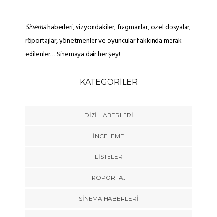
Sinema
haberleri, vizyondakiler, fragmanlar, özel dosyalar,
röportajlar, yönetmenler ve oyuncular hakkında merak
edilenler… Sinemaya dair her şey!
KATEGORILER
DIZI HABERLERI
İNCELEME
LISTELER
RÖPORTAJ
SINEMA HABERLERI