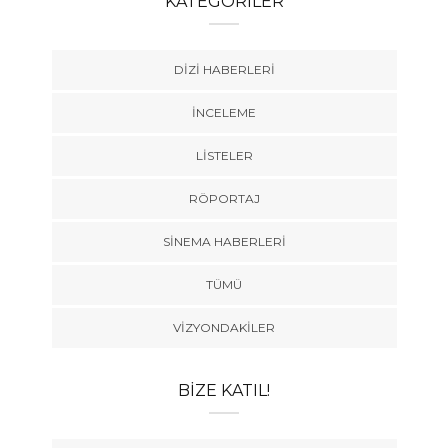
KATEGORILER
DIZI HABERLERI
İNCELEME
LISTELER
RÖPORTAJ
SINEMA HABERLERI
TÜMÜ
VIZYONDAKILER
BIZE KATIL!