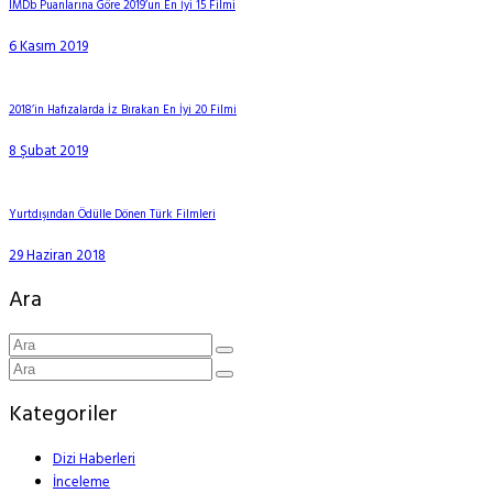
IMDb Puanlarına Göre 2019’un En İyi 15 Filmi
6 Kasım 2019
2018’in Hafızalarda İz Bırakan En İyi 20 Filmi
8 Şubat 2019
Yurtdışından Ödülle Dönen Türk Filmleri
29 Haziran 2018
Ara
Kategoriler
Dizi Haberleri
İnceleme