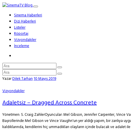
Sinema Haberleri
Dizi Haberleri
Listeler
Röportaj
Vizyondakiler
İnceleme
Yazar
Dilek Tarhan
10 Mayıs 2019
Vizyondakiler
Adaletsiz – Dragged Across Concrete
Yönetmen: S. Craig ZahlerOyuncular: Mel Gibson, Jennifer Carpenter, Vince 
Başrollerinde Mel Gibson ve Vince Vaughn'un yer aldığı yapım, bir zanlıya uygul
kaldıklarında, kendilerini hiç ummadıkları olayların içinde bulacak ve adalet ile 