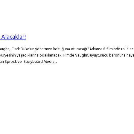
Alacaklar!
ughn, Clark Duke'un yönetmen koltuğuna oturacağı "Arkansas" filminde rol alaca
 kuryesinin yaşadıklarına odaklanacak. Filmde Vaughn, uyuşturucu baronuna hayat
rtin Sprock ve Storyboard Media ...