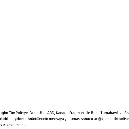
Vaughn Tür: Polisiye, DramÜlke: ABD, Kanada Fragman izle Bone Tomahawk ve Br
adıkları şiddet görüntülerinin medyaya yansıması sonucu açığa alınan iki polisin h
suç kavramları ...