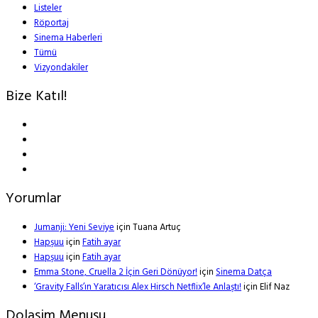
Listeler
Röportaj
Sinema Haberleri
Tümü
Vizyondakiler
Bize Katıl!
Yorumlar
Jumanji: Yeni Seviye
için
Tuana Artuç
Hapşuu
için
Fatih ayar
Hapşuu
için
Fatih ayar
Emma Stone, Cruella 2 İçin Geri Dönüyor!
için
Sinema Datça
‘Gravity Falls’ın Yaratıcısı Alex Hirsch Netflix’le Anlaştı!
için
Elif Naz
Dolasim Menusu