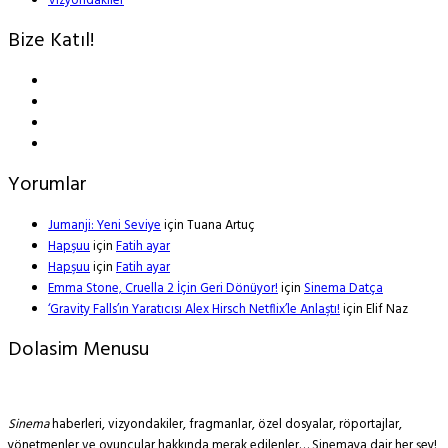
Vizyondakiler
Bize Katıl!
Yorumlar
Jumanji: Yeni Seviye
için
Tuana Artuç
Hapşuu
için
Fatih ayar
Hapşuu
için
Fatih ayar
Emma Stone, Cruella 2 İçin Geri Dönüyor!
için
Sinema Datça
‘Gravity Falls’ın Yaratıcısı Alex Hirsch Netflix’le Anlaştı!
için
Elif Naz
Dolasim Menusu
Sinema
haberleri, vizyondakiler, fragmanlar, özel dosyalar, röportajlar,
yönetmenler ve oyuncular hakkında merak edilenler… Sinemaya dair her şey!