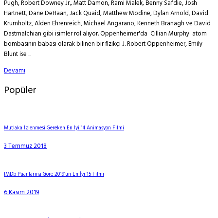
Pugh, Robert Downey Jr., Matt Damon, Rami Malek, Benny Safdie, Josh
Hartnett, Dane DeHaan, Jack Quaid, Matthew Modine, Dylan Arnold, David
Krumholtz, Alden Ehrenreich, Michael Angarano, Kenneth Branagh ve David
Dastmalchian gibi isimler rol alıyor. Oppenheimer'da Cillian Murphy atom
bombasının babası olarak bilinen bir fizikçi J. Robert Oppenheimer, Emily
Blunt ise ...
Devamı
Popüler
Mutlaka İzlenmesi Gereken En İyi 14 Animasyon Filmi
3 Temmuz 2018
IMDb Puanlarına Göre 2019’un En İyi 15 Filmi
6 Kasım 2019