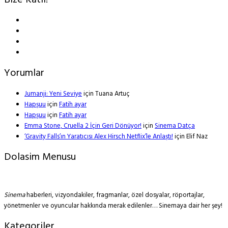
Bize Katıl!
Yorumlar
Jumanji: Yeni Seviye
için
Tuana Artuç
Hapşuu
için
Fatih ayar
Hapşuu
için
Fatih ayar
Emma Stone, Cruella 2 İçin Geri Dönüyor!
için
Sinema Datça
‘Gravity Falls’ın Yaratıcısı Alex Hirsch Netflix’le Anlaştı!
için
Elif Naz
Dolasim Menusu
Sinema
haberleri, vizyondakiler, fragmanlar, özel dosyalar, röportajlar,
yönetmenler ve oyuncular hakkında merak edilenler… Sinemaya dair her şey!
Kategoriler