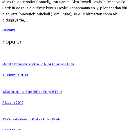
Miles Teller, Jennifer Connelly, Jon Hamm, Glen Powell, Lewis Pullman ve Ed
Harris'in de rol aldığı filmin konusu şöyle: Donanmanın en iyi pilotlarından biri
olan Pete “Maverick” Mitchell (Tom Cruise), 30 yıllık hizmetten sonra ait
olduğu yerde, ...
Devamı
Popüler
Mutlaka İzlenmesi Gereken En İyi 14 Animasyon Filmi
3 Temmuz 2018
IMDb Puanlarına Göre 2019’un En İyi 15 Filmi
6 Kasım 2019
2018’in Hafızalarda İz Bırakan En İyi 20 Filmi