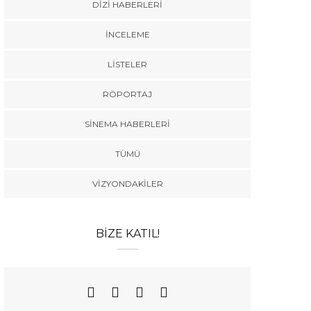
DIZI HABERLERI
İNCELEME
LISTELER
RÖPORTAJ
SINEMA HABERLERI
TÜMÜ
VIZYONDAKILER
BIZE KATIL!