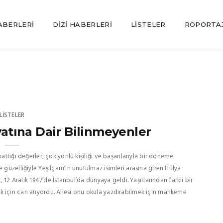
ABERLERI
DIZI HABERLERI
LISTELER
RÖPORTA
LISTELER
yatına Dair Bilinmeyenler
attığı değerler, çok yönlü kişiliği ve başarılarıyla bir döneme
 güzelliğiyle Yeşilçam’ın unutulmaz isimleri arasına giren Hülya
, 12 Aralık 1947’de İstanbul’da dünyaya geldi. Yaşıtlarından farklı bir
k için can atıyordu. Ailesi onu okula yazdırabilmek için mahkeme