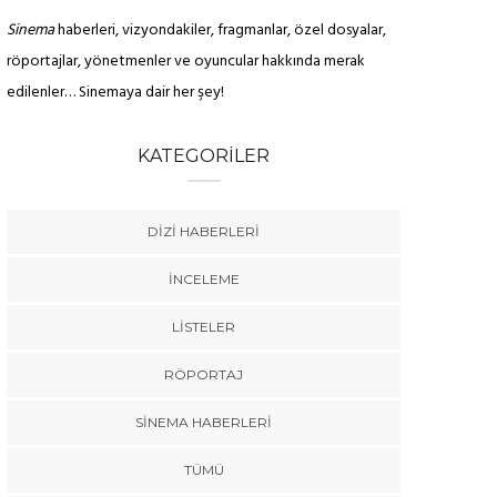
Sinema
haberleri, vizyondakiler, fragmanlar, özel dosyalar,
röportajlar, yönetmenler ve oyuncular hakkında merak
edilenler… Sinemaya dair her şey!
KATEGORILER
DIZI HABERLERI
İNCELEME
LISTELER
RÖPORTAJ
SINEMA HABERLERI
TÜMÜ