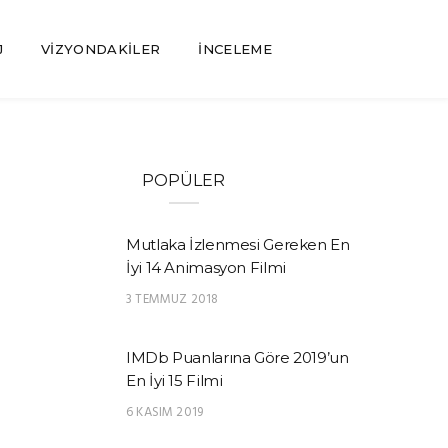
J
VIZYONDAKILER
İNCELEME
POPÜLER
Mutlaka İzlenmesi Gereken En
İyi 14 Animasyon Filmi
3 TEMMUZ 2018
IMDb Puanlarına Göre 2019’un
En İyi 15 Filmi
6 KASIM 2019