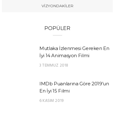
VIZYONDAKILER
POPÜLER
Mutlaka İzlenmesi Gereken En
İyi 14 Animasyon Filmi
3 TEMMUZ 2018
IMDb Puanlarına Göre 2019’un
En İyi 15 Filmi
6 KASIM 2019