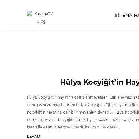
SINEMA H
Hülya Koçyiğit’in Ha
Hülya Koçyiğit'in hayatına dair bilinmeyenler. Türk sinemasına k
damgasını vurmuş bir isim: Hülya Koçyiğit… Eğitimi, yeteneği ve
Koçyiğit’in hayatına dair bilinmeyenleri derledik. Hülya Koçyiğit
gelişim gösteren Koçyiğit, henüz 5 yaşındayken okula başlama
kararı ile yaşını büyütmek istedi, hakim buna gerek ...
DEVAMI