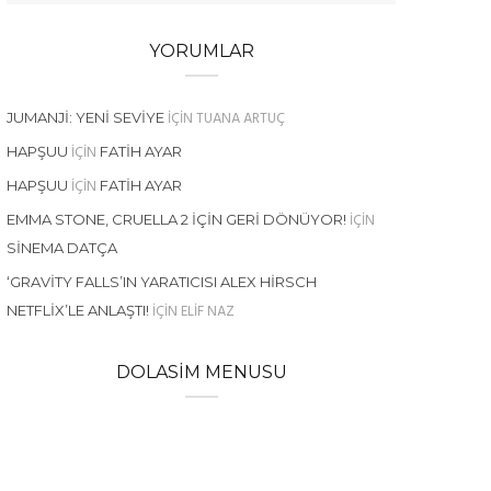
YORUMLAR
IÇIN
TUANA ARTUÇ
JUMANJI: YENI SEVIYE
IÇIN
HAPŞUU
FATIH AYAR
IÇIN
HAPŞUU
FATIH AYAR
IÇIN
EMMA STONE, CRUELLA 2 İÇIN GERI DÖNÜYOR!
SINEMA DATÇA
‘GRAVITY FALLS’IN YARATICISI ALEX HIRSCH
IÇIN
ELIF NAZ
NETFLIX’LE ANLAŞTI!
DOLASIM MENUSU