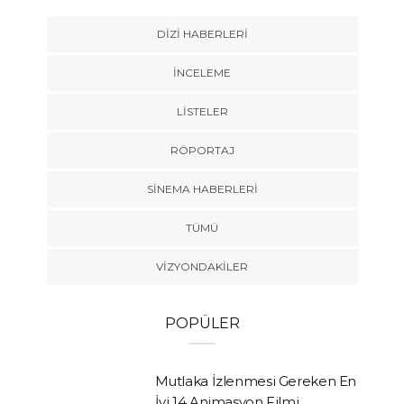
DIZI HABERLERI
İNCELEME
LISTELER
RÖPORTAJ
SINEMA HABERLERI
TÜMÜ
VIZYONDAKILER
POPÜLER
Mutlaka İzlenmesi Gereken En
İyi 14 Animasyon Filmi