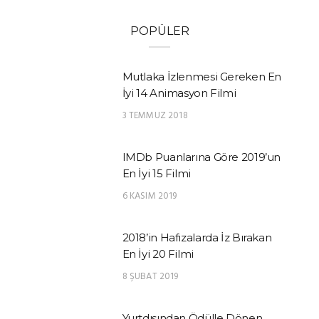
POPÜLER
Mutlaka İzlenmesi Gereken En
İyi 14 Animasyon Filmi
3 TEMMUZ 2018
IMDb Puanlarına Göre 2019’un
En İyi 15 Filmi
6 KASIM 2019
2018’in Hafızalarda İz Bırakan
En İyi 20 Filmi
8 ŞUBAT 2019
Yurtdışından Ödülle Dönen