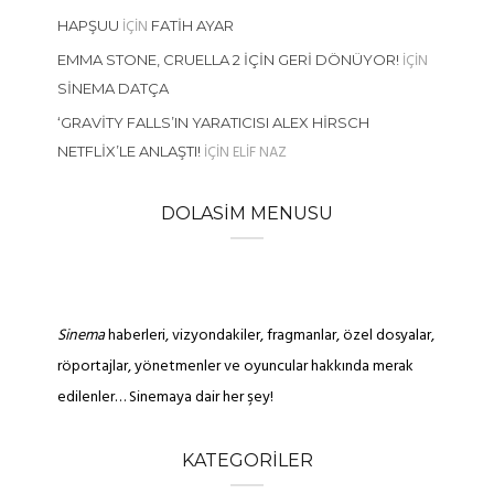
IÇIN
HAPŞUU
FATIH AYAR
IÇIN
EMMA STONE, CRUELLA 2 İÇIN GERI DÖNÜYOR!
SINEMA DATÇA
‘GRAVITY FALLS’IN YARATICISI ALEX HIRSCH
IÇIN
ELIF NAZ
NETFLIX’LE ANLAŞTI!
DOLASIM MENUSU
Sinema
haberleri, vizyondakiler, fragmanlar, özel dosyalar,
röportajlar, yönetmenler ve oyuncular hakkında merak
edilenler… Sinemaya dair her şey!
KATEGORILER