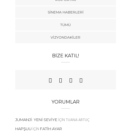
SINEMA HABERLERI
TÜMÜ
VIZYONDAKILER
BIZE KATIL!
YORUMLAR
IÇIN
TUANA ARTUÇ
JUMANJI: YENI SEVIYE
IÇIN
HAPŞUU
FATIH AYAR