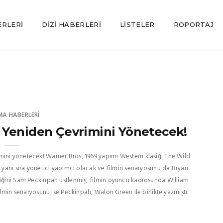
ERLERI
DIZI HABERLERI
LISTELER
RÖPORTAJ
MA HABERLERI
 Yeniden Çevrimini Yönetecek!
mini yönetecek! Warner Bros, 1969 yapımı Western klasiği The Wild
n yanı sıra yönetici yapımcı olacak ve filmin senaryosunu da Bryan
nliğini Sam Peckinpah üstlenmiş, filmin oyuncu kadrosunda William
Filmin senaryosunu ise Peckinpah, Walon Green ile birlikte yazmıştı.