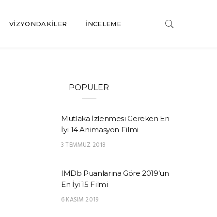
VIZYONDAKILER
İNCELEME
POPÜLER
Mutlaka İzlenmesi Gereken En
İyi 14 Animasyon Filmi
3 TEMMUZ 2018
IMDb Puanlarına Göre 2019’un
En İyi 15 Filmi
6 KASIM 2019