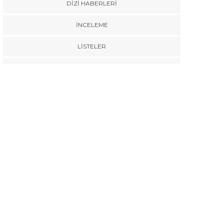
DIZI HABERLERI
İNCELEME
LISTELER
RÖPORTAJ
SINEMA HABERLERI
TÜMÜ
VIZYONDAKILER
BIZE KATIL!