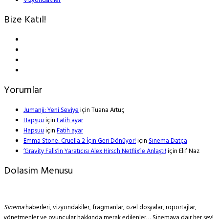
Vizyondakiler
Bize Katıl!
Yorumlar
Jumanji: Yeni Seviye
için
Tuana Artuç
Hapşuu
için
Fatih ayar
Hapşuu
için
Fatih ayar
Emma Stone, Cruella 2 İçin Geri Dönüyor!
için
Sinema Datça
‘Gravity Falls’ın Yaratıcısı Alex Hirsch Netflix’le Anlaştı!
için
Elif Naz
Dolasim Menusu
Sinema
haberleri, vizyondakiler, fragmanlar, özel dosyalar, röportajlar,
yönetmenler ve oyuncular hakkında merak edilenler… Sinemaya dair her şey!