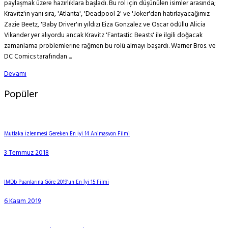
paylaşmak üzere hazırlıklara başladı. Bu rol için düşünülen isimler arasında;
Kravitz'in yanı sıra, 'Atlanta', 'Deadpool 2' ve 'Joker'dan hatırlayacağımız
Zazie Beetz, 'Baby Driver'ın yıldızı Eiza Gonzalez ve Oscar ödüllü Alicia
Vikander yer alıyordu ancak Kravitz 'Fantastic Beasts' ile ilgili doğacak
zamanlama problemlerine rağmen bu rolü almayı başardı. Warner Bros. ve
DC Comics tarafından ...
Devamı
Popüler
Mutlaka İzlenmesi Gereken En İyi 14 Animasyon Filmi
3 Temmuz 2018
IMDb Puanlarına Göre 2019’un En İyi 15 Filmi
6 Kasım 2019